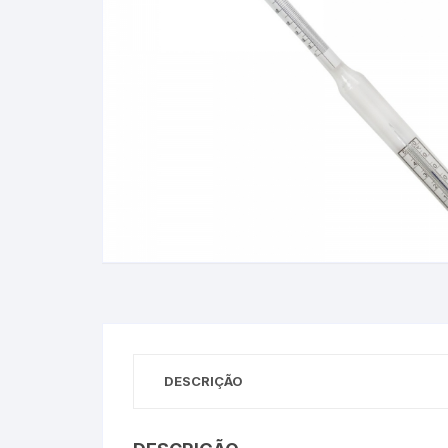
Baixa Temperatura
Caramelômetro
Chimarrão
Chocadeira
Termômetros Decorativo
Escala Decimal
Termômetros Espeto
Estufa
DESCRIÇÃO
Infravermelho