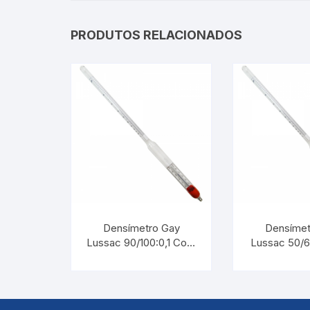
Picnômetro
PRODUTOS RELACIONADOS
Químico
Refrigeração e Laticinios
Solo
Veterinário
Estações Meteorológicas
Densímetro Gay
Densímet
Lussac 90/100:0,1 Com
Lussac 50/6
Termômetro |
Termôme
INCOTERM 5548.L
INCOTERM