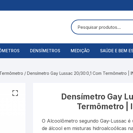
ÔMETROS
DENSÍMETROS
MEDIÇÃO
SAÚDE E BEM E
uras
ômetros Analógicos
Álcool Etílico
Alicate Amperímetro
Acessórios
 Termômetro
/ Densímetro Gay Lussac 20/30:0,1 Com Termômetro |
ômetros Digitais
Alcoolômetro
Anemômetros
Aspirador Nasa
Bateria
Balança
Balanças Corpo
Densímetro Gay Lu
Termômetro |
Baumé
Cronômetros
Bandagens
O Alcoolômetro segundo Gay-Lussac é u
Cartier
Decibelímetros
Bombas de Lei
de álcool em misturas hidroalcoólicas na