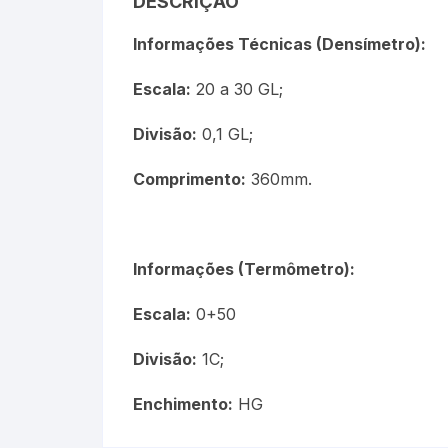
DESCRIÇÃO
Termômetros Para Jardim
Informações Técnicas (Densímetro):
Máxima
Escala:
20 a 30 GL;
Termômetros Máxima e
Divisão:
0,1 GL;
Minima
Comprimento:
360mm.
Motor Diesel
Termômetros Náuticos
Informações (Termômetro):
Petróleo e Biocombustíve
Escala:
0+50
Termômetros Para Piscin
Divisão:
1C;
Termômetros Para Sauna
Enchimento:
HG
Junta Esmerilhada