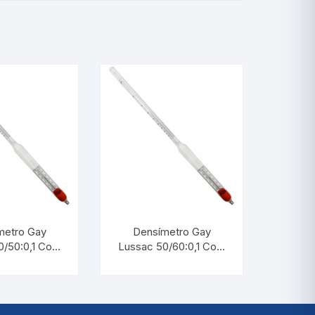
metro Gay
Densímetro Gay
0/50:0,1 Com
Lussac 50/60:0,1 Com
ômetro |
Termômetro |
RM 5543.L
INCOTERM 5544