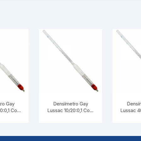
ro Gay
Densímetro Gay
Densí
0:0,1 Com
Lussac 10/20:0,1 Com
Lussac 4
tro |
Termômetro |
Term
 5544.L
INCOTERM 5540.L
INCOTE