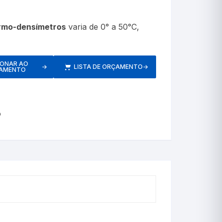
etros
rmo-densímetros
varia de 0° a 50°C,
IONAR AO
→
LISTA DE ORÇAMENTO
→
AMENTO
Respiratórios
o
s
Pressão
Inaladores