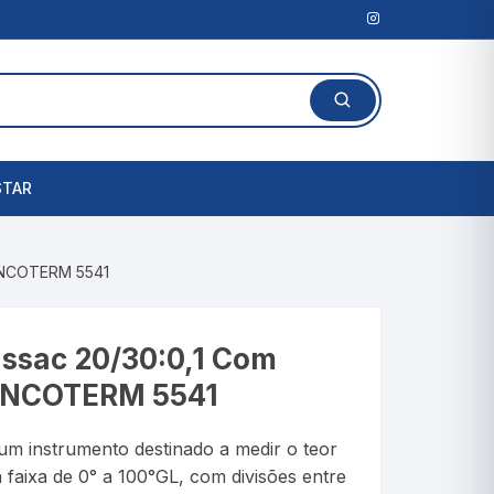
STAR
Lanterna Clínica
 INCOTERM 5541
l
Amassadores de
Comprimidos
rais
ssac 20/30:0,1 Com
Cortadores de Comprimidos
 INCOTERM 5541
Porta Comprimidos
m instrumento destinado a medir o teor
te
 faixa de 0° a 100°GL, com divisões entre