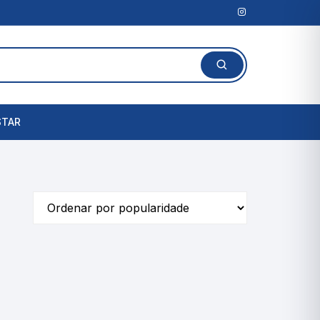
STAR
Lanterna Clínica
l
Amassadores de
Comprimidos
rais
Cortadores de Comprimidos
Porta Comprimidos
te