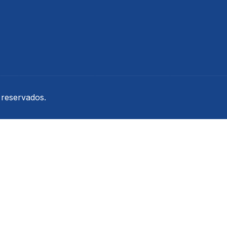
Urina
Termômetros
Refratômetros
Umidificadores
Kits
 reservados.
is
a