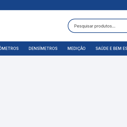
ÔMETROS
DENSÍMETROS
MEDIÇÃO
SAÚDE E BEM E
uras
ômetros Analógicos
Álcool Etílico
Alicate Amperímetro
Acessórios
ômetros Digitais
Alcoolômetro
Anemômetros
Aspirador Nasa
Bateria
Balança
Balanças Corpo
Baumé
Cronômetros
Bandagens
Cartier
Decibelímetros
Bombas de Lei