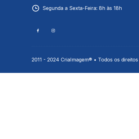
Termômetros Para Jardim
Segunda a Sexta-Feira: 8h às 18h
Máxima
Termômetros Máxima e
Minima
Motor Diesel
2011 - 2024 CriaImagem® • Todos os direitos
Termômetros Náuticos
Petróleo e Biocombustíve
Termômetros Para Piscin
Termômetros Para Sauna
Junta Esmerilhada