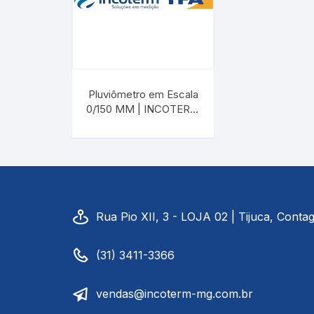
Baixa Temperatura
Caramelômetro
Chimarrão
Pluviômetro em Escala
0/150 MM | INCOTERM
4755
Chocadeira
Termômetros Decorativo
Escala Decimal
Rua Pio XII, 3 - LOJA 02 | Tijuca, Cont
Termômetros Espeto
(31) 3411-3366
Estufa
Infravermelho
vendas@incoterm-mg.com.br