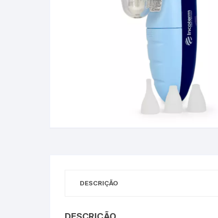
Baixa Temperatura
Caramelômetro
Chimarrão
Chocadeira
Termômetros Decorativo
Escala Decimal
Termômetros Espeto
Estufa
DESCRIÇÃO
Infravermelho
DESCRIÇÃO