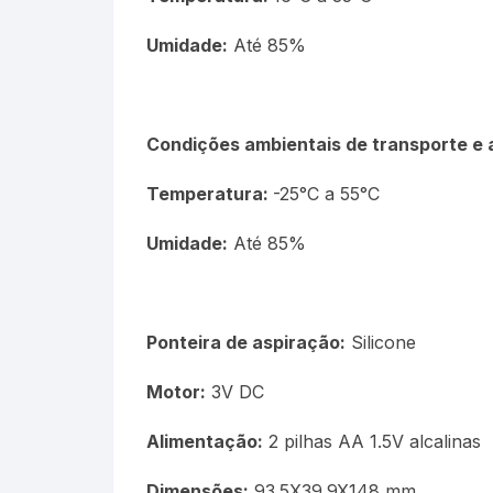
Picnômetro
Umidade:
Até 85%
Químico
Refrigeração e Laticinios
Condições ambientais de transporte e
Solo
Temperatura:
-25°C a 55°C
Veterinário
Umidade:
Até 85%
Estações Meteorológicas
Ponteira de aspiração:
Silicone
Motor:
3V DC
Alimentação:
2 pilhas AA 1.5V alcalinas
Dimensões:
93.5X39.9X148 mm