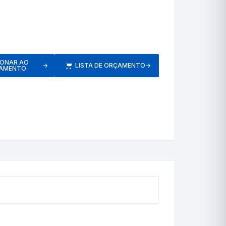
etros
IONAR AO
→
LISTA DE ORÇAMENTO
→
AMENTO
Respiratórios
s
Pressão
Inaladores