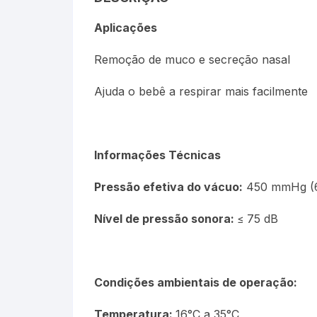
Termômetros Para Jardim
Aplicações
Máxima
Remoção de muco e secreção nasal
Termômetros Máxima e
Ajuda o bebê a respirar mais facilmente
Minima
Motor Diesel
Informações Técnicas
Termômetros Náuticos
Pressão efetiva do vácuo:
450 mmHg (
Petróleo e Biocombustíve
Nível de pressão sonora:
≤ 75 dB
Termômetros Para Piscin
Termômetros Para Sauna
Condições ambientais de operação:
Junta Esmerilhada
Temperatura:
16°C a 35°C