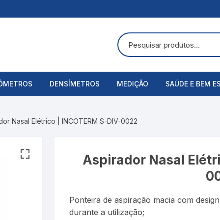
ÔMETROS
DENSÍMETROS
MEDIÇÃO
SAÚDE E BEM E
uras
ômetros Analógicos
Álcool Etílico
Alicate Amperímetro
Acessórios
dor Nasal Elétrico | INCOTERM S-DIV-0022
ômetros Digitais
Alcoolômetro
Anemômetros
Aspirador Nasa
Bateria
Balança
Balanças Corpo
Aspirador Nasal Elét
0
Baumé
Cronômetros
Bandagens
Ponteira de aspiração macia com design 
Cartier
Decibelímetros
Bombas de Lei
durante a utilização;