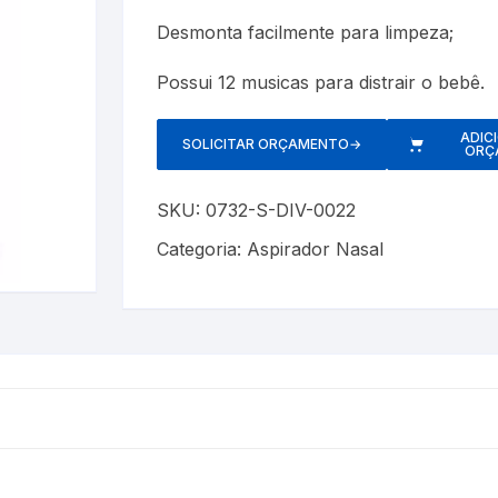
Cerveja Artesanal
Luxímetros
Esfigmomanôm
Desmonta facilmente para limpeza;
Gás Liquefeito de Petróleo
Medidores de CO
Espaçadores
Possui 12 musicas para distrair o bebê.
Gay Lussac
Multímetros
Estetoscópios
ADIC
SOLICITAR ORÇAMENTO
→
ORÇ
Lactodensimetro
Pluviômetros
Exercitadores 
SKU:
0732-S-DIV-0022
Massa Especifica
Provetas
Garrotes
Categoria:
Aspirador Nasal
s
Óleos Minerais
Relógios
Máscaras
Petróleo e Biocombustíveis
Trenas a Laser
Massageadore
Sacarímetro de Brix
Medidores de 
Sacarômetro de Plato
Nebulizadores/
Solo
Oxímetros