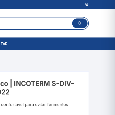
STAR
Lanterna Clínica
l
Amassadores de
Comprimidos
rais
rico | INCOTERM S-DIV-
Cortadores de Comprimidos
022
Porta Comprimidos
confortável para evitar ferimentos
te