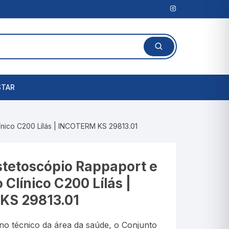
STAR
Lanterna Clínica
nico C200 Lílás | INCOTERM KS 29813.01
l
Amassadores de
Comprimidos
rais
tetoscópio Rappaport e
Cortadores de Comprimidos
línico C200 Lílás |
Porta Comprimidos
KS 29813.01
te
o técnico da área da saúde, o Conjunto