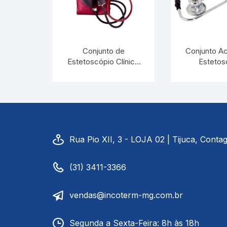
Conjunto de
Conjunto A
Estetoscópio Clínico
Estetos
Duplo e
Rappap
Esfigmomanômetro
Esfigmoma
Aneróide C100 Bordô |
Clínico C20
INCOTERM KS
INCOTERM KS
29805.01
Rua Pio XII, 3 - LOJA 02 | Tijuca, Cont
(31) 3411-3366
vendas@incoterm-mg.com.br
Segunda a Sexta-Feira: 8h às 18h