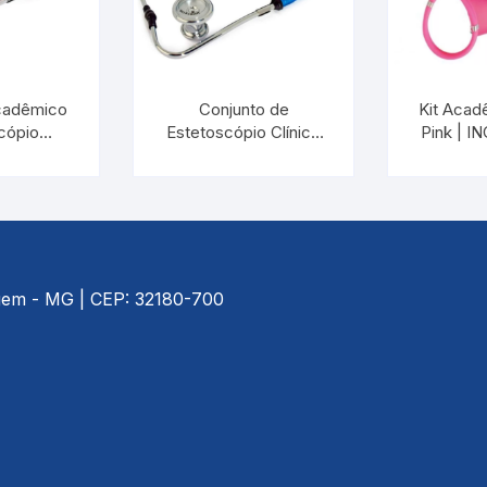
cadêmico
Conjunto de
Kit Acad
cópio
Estetoscópio Clínico
Pink | 
ort e
Duplo e
KIT-
nômetro
Esfigmomanômetro
0 Preto |
Aneróide C100 Azul |
 29811.01
INCOTERM KS
29809.01
agem - MG | CEP: 32180-700