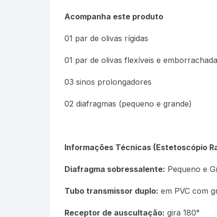
Picnômetro
Acompanha este produto
Químico
01 par de olivas rígidas
Refrigeração e Laticinios
01 par de olivas flexíveis e emborrachad
Solo
03 sinos prolongadores
02 diafragmas (pequeno e grande)
Veterinário
Estações Meteorológicas
Informações Técnicas (Estetoscópio R
Diafragma sobressalente:
Pequeno e G
Tubo transmissor duplo:
em PVC com g
Receptor de auscultação:
gira 180°