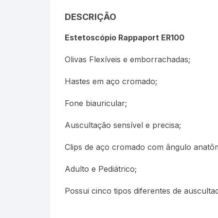
Termômetros Para Jardim
DESCRIÇÃO
Máxima
Estetoscópio Rappaport ER100
Termômetros Máxima e
Olivas Flexíveis e emborrachadas;
Minima
Hastes em aço cromado;
Motor Diesel
Fone biauricular;
Termômetros Náuticos
Auscultação sensível e precisa;
Petróleo e Biocombustíve
Clips de aço cromado com ângulo anatôm
Termômetros Para Piscin
Adulto e Pediátrico;
Termômetros Para Sauna
Possui cinco tipos diferentes de ausculta
Junta Esmerilhada