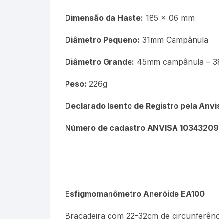
Dimensão da Haste:
185 x 06 mm
Diâmetro Pequeno:
31mm Campânula
Diâmetro Grande:
45mm campânula – 3
Peso:
226g
Declarado Isento de Registro pela Anv
Número de cadastro ANVISA 1034320
Esfigmomanômetro Aneróide EA100
Braçadeira com 22-32cm de circunferênc