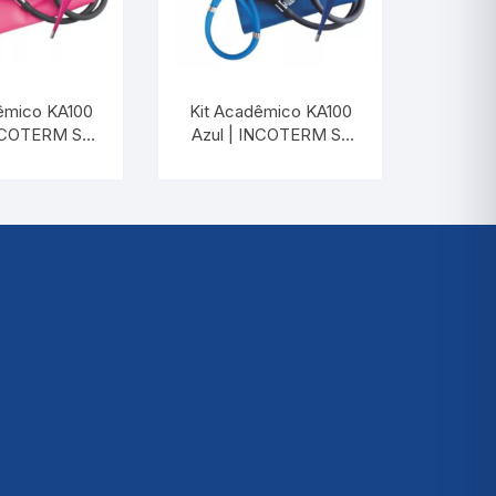
êmico KA100
Kit Acadêmico KA100
INCOTERM S-
Azul | INCOTERM S-
0040.00
KIT-0020.00