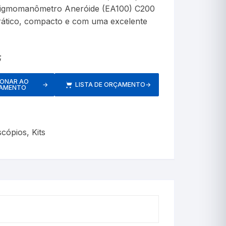
etros
sfigmomanômetro Aneróide (EA100) C200
 prático, compacto e com uma excelente
;
Respiratórios
IONAR AO
→
LISTA DE ORÇAMENTO
→
AMENTO
scópios
,
Kits
s
Pressão
Inaladores