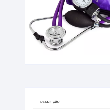
Baixa Temperatura
Caramelômetro
Chimarrão
Chocadeira
Termômetros Decorativo
Escala Decimal
Termômetros Espeto
Estufa
DESCRIÇÃO
Infravermelho