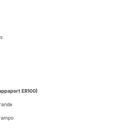
as
appaport ER100)
rande
rampo