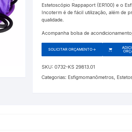
Cerveja Artesanal
Luxímetros
Esfigmomanôm
Estetoscópio Rappaport (ER100) e o E
Incoterm é de fácil utilização, além de
Gás Liquefeito de Petróleo
Medidores de CO
Espaçadores
qualidade.
Gay Lussac
Multímetros
Estetoscópios
Acompanha bolsa de acondicionamento
Lactodensimetro
Pluviômetros
Exercitadores 
ADIC
SOLICITAR ORÇAMENTO
→
ORÇ
Massa Especifica
Provetas
Garrotes
s
SKU:
0732-KS 29813.01
Óleos Minerais
Relógios
Máscaras
Categorias:
Esfigmomanômetros
,
Esteto
Petróleo e Biocombustíveis
Trenas a Laser
Massageadore
Sacarímetro de Brix
Medidores de 
Sacarômetro de Plato
Nebulizadores/
Solo
Oxímetros