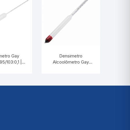
metro Gay
Densimetro
5/103:0,1 |
Alcoolômetro Gay
ERM 5538
Lussac e Cartier
0/100:1°GL /
10/45:0,5°CARTIER |
INCOTERM 5684