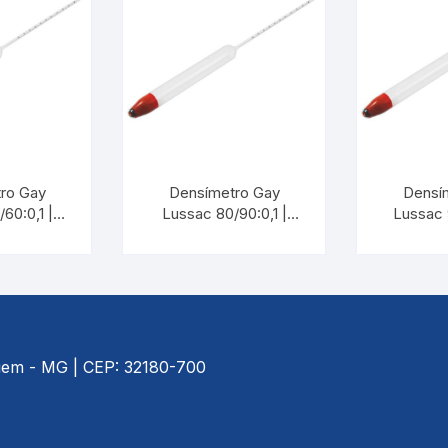
ro Gay
Densímetro Gay
Densí
60:0,1 |
Lussac 80/90:0,1 |
Lussac 9
M 5533
INCOTERM 5536
INCOT
agem - MG | CEP: 32180-700