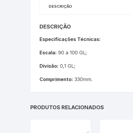
Termômetros Para Jardim
DESCRIÇÃO
Máxima
DESCRIÇÃO
Termômetros Máxima e
Especificações Técnicas:
Minima
Escala:
90 a 100 GL;
Motor Diesel
Divisão:
0,1 GL;
Termômetros Náuticos
Comprimento:
330mm.
Petróleo e Biocombustíve
Termômetros Para Piscin
PRODUTOS RELACIONADOS
Termômetros Para Sauna
Junta Esmerilhada