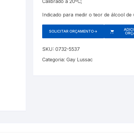
Calibrado a 20ºC;
Cerveja Artesanal
Luxímetros
Esfigmomanôm
Indicado para medir o teor de álcool de
Gás Liquefeito de Petróleo
Medidores de CO
Espaçadores
ADIC
SOLICITAR ORÇAMENTO
→
Gay Lussac
Multímetros
Estetoscópios
ORÇ
Lactodensimetro
Pluviômetros
Exercitadores 
SKU:
0732-5537
Categoria:
Gay Lussac
Massa Especifica
Provetas
Garrotes
s
Óleos Minerais
Relógios
Máscaras
Petróleo e Biocombustíveis
Trenas a Laser
Massageadore
Sacarímetro de Brix
Medidores de 
Sacarômetro de Plato
Nebulizadores/
Solo
Oxímetros