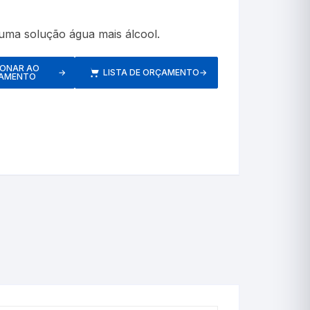
etros
 uma solução água mais álcool.
IONAR AO
→
LISTA DE ORÇAMENTO
→
AMENTO
Respiratórios
s
Pressão
Inaladores