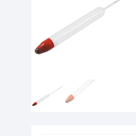
Baixa Temperatura
Caramelômetro
Chimarrão
Chocadeira
Termômetros Decorativo
Escala Decimal
Termômetros Espeto
Estufa
Infravermelho