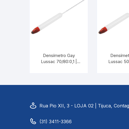
Picnômetro
Químico
Refrigeração e Laticinios
Solo
Densímetro Gay
Densímet
Lussac 70/80:0,1 |
Lussac 50/
Veterinário
INCOTERM 5535
INCOTER
Estações Meteorológicas
Rua Pio XII, 3 - LOJA 02 | Tijuca, Cont
(31) 3411-3366