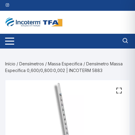
Pular
para
o
conteúdo
Início
/
Densímetros
/
Massa Especifica
/ Densímetro Massa
Específica 0,600/0,800:0,002 | INCOTERM 5883