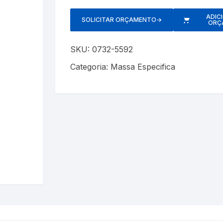
Cerveja Artesanal
Luxímetros
Esfigmomanôm
ADIC
SOLICITAR ORÇAMENTO
→
ORÇ
Gás Liquefeito de Petróleo
Medidores de CO
Espaçadores
SKU:
0732-5592
Gay Lussac
Multímetros
Estetoscópios
Categoria:
Massa Especifica
Lactodensimetro
Pluviômetros
Exercitadores 
Massa Especifica
Provetas
Garrotes
s
Óleos Minerais
Relógios
Máscaras
Petróleo e Biocombustíveis
Trenas a Laser
Massageadore
Sacarímetro de Brix
Medidores de 
Sacarômetro de Plato
Nebulizadores/
Solo
Oxímetros