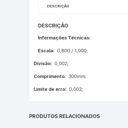
Termômetros Para Jardim
DESCRIÇÃO
Máxima
DESCRIÇÃO
Termômetros Máxima e
Informações Técnicas:
Minima
Escala:
0,800 / 1,000;
Motor Diesel
Divisão:
0,002;
Termômetros Náuticos
Comprimento:
300mm;
Petróleo e Biocombustíve
Limite de erro:
0,002;
Termômetros Para Piscin
Termômetros Para Sauna
PRODUTOS RELACIONADOS
Junta Esmerilhada