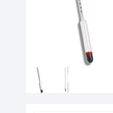
Baixa Temperatura
Caramelômetro
Chimarrão
Chocadeira
Termômetros Decorativo
Escala Decimal
Termômetros Espeto
Estufa
Infravermelho