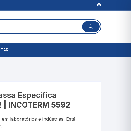
STAR
Lanterna Clínica
l
Amassadores de
Comprimidos
rais
ssa Específica
Cortadores de Comprimidos
2 | INCOTERM 5592
Porta Comprimidos
em laboratórios e indústrias. Está
te
.