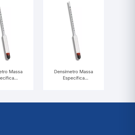
etro Massa
Densímetro Massa
ecífica
Específica
800:0,002 |
1,000/1,200:0,002 |
ERM 5596
INCOTERM 5593