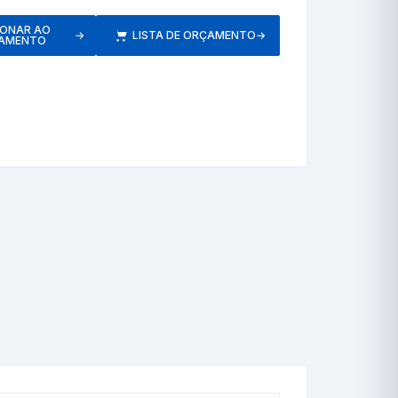
etros
IONAR AO
→
LISTA DE ORÇAMENTO
→
AMENTO
Respiratórios
s
Pressão
Inaladores