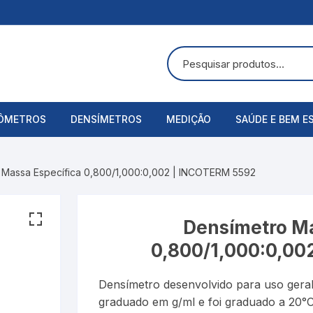
ÔMETROS
DENSÍMETROS
MEDIÇÃO
SAÚDE E BEM E
uras
ômetros Analógicos
Álcool Etílico
Alicate Amperímetro
Acessórios
 Massa Específica 0,800/1,000:0,002 | INCOTERM 5592
ômetros Digitais
Alcoolômetro
Anemômetros
Aspirador Nasa
Bateria
Balança
Balanças Corpo
Densímetro Ma
0,800/1,000:0,00
Baumé
Cronômetros
Bandagens
Densímetro desenvolvido para uso geral 
Cartier
Decibelímetros
Bombas de Lei
graduado em g/ml e foi graduado a 20°C