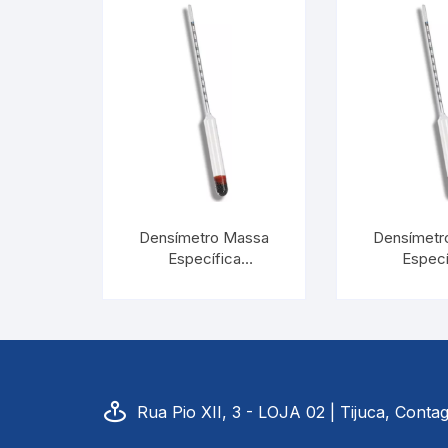
Picnômetro
Químico
Refrigeração e Laticinios
Solo
Veterinário
Densímetro Massa
Densímetr
Específica
Especí
Estações Meteorológicas
0,700/0,800:0,001 |
1,000/1,100
INCOTERM 5579
INCOTER
Rua Pio XII, 3 - LOJA 02 | Tijuca, Cont