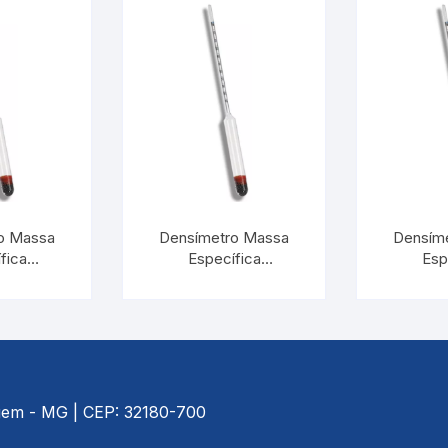
o Massa
Densímetro Massa
Densím
fica
Específica
Esp
:0,001 |
1,300/1,400:0,001 |
1,600/1,
M 5582
INCOTERM 5585
INCOT
agem - MG | CEP: 32180-700