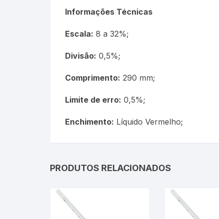
Termômetros Para Jardim
Informações Técnicas
Máxima
Escala:
8 a 32%;
Termômetros Máxima e
Divisão:
0,5%;
Minima
Comprimento:
290 mm;
Motor Diesel
Limite de erro:
0,5%;
Termômetros Náuticos
Enchimento:
Líquido Vermelho;
Petróleo e Biocombustíve
Termômetros Para Piscin
PRODUTOS RELACIONADOS
Termômetros Para Sauna
Junta Esmerilhada