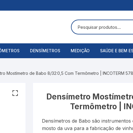
ÔMETROS
DENSÍMETROS
MEDIÇÃO
SAÚDE E BEM E
uras
ômetros Analógicos
Álcool Etílico
Alicate Amperímetro
Acessórios
tro Mostímetro de Babo 8/32:0,5 Com Termômetro | INCOTERM 5788
ômetros Digitais
Alcoolômetro
Anemômetros
Aspirador Nasa
Bateria
Balança
Balanças Corpo
Densímetro Mostímetr
Termômetro | I
Baumé
Cronômetros
Bandagens
Densímetros de Babo são instrumentos d
Cartier
Decibelímetros
Bombas de Lei
mosto da uva para a fabricação de vinho