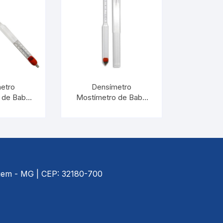
etro
Densímetro
 de Babo
Mostímetro de Babo
5 Com
8/32:0,5 | INCOTERM
tro |
5788
 5788.1
agem - MG | CEP: 32180-700