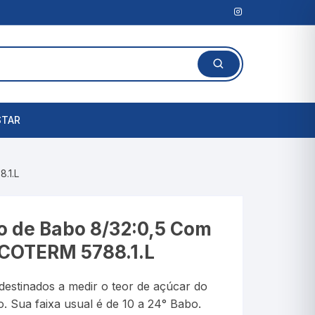
STAR
Lanterna Clínica
.1.L
l
Amassadores de
Comprimidos
rais
o de Babo 8/32:0,5 Com
Cortadores de Comprimidos
NCOTERM 5788.1.L
Porta Comprimidos
estinados a medir o teor de açúcar do
te
. Sua faixa usual é de 10 a 24° Babo.