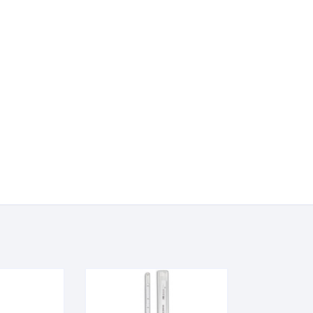
Urina
Termômetros
Refratômetros
Umidificadores
Kits
is
a