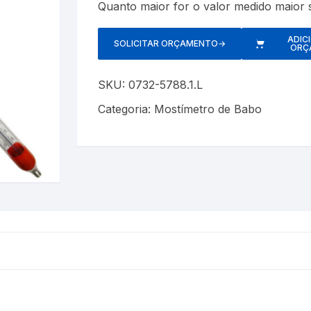
Quanto maior for o valor medido maior 
Cerveja Artesanal
Luxímetros
Esfigmomanôm
ADIC
Gás Liquefeito de Petróleo
Medidores de CO
Espaçadores
SOLICITAR ORÇAMENTO
→
ORÇ
Gay Lussac
Multímetros
Estetoscópios
SKU:
0732-5788.1.L
Lactodensimetro
Pluviômetros
Exercitadores 
Categoria:
Mostímetro de Babo
Massa Especifica
Provetas
Garrotes
s
Óleos Minerais
Relógios
Máscaras
Petróleo e Biocombustíveis
Trenas a Laser
Massageadore
Sacarímetro de Brix
Medidores de 
Sacarômetro de Plato
Nebulizadores/
Solo
Oxímetros