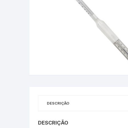
Baixa Temperatura
Caramelômetro
Chimarrão
Chocadeira
Termômetros Decorativo
Escala Decimal
Termômetros Espeto
DESCRIÇÃO
Estufa
Infravermelho
DESCRIÇÃO