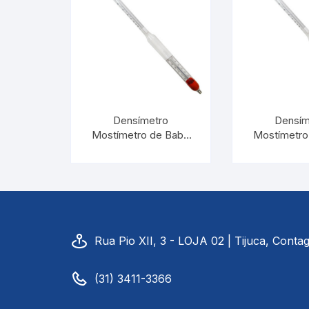
Picnômetro
Químico
Refrigeração e Laticinios
Solo
Densímetro
Densím
Mostímetro de Babo
Mostímetro
Veterinário
10/24:0,5 Com
8/32:0,
Termômetro |
Termôme
INCOTERM 5788.12
INCOTERM
Estações Meteorológicas
Rua Pio XII, 3 - LOJA 02 | Tijuca, Cont
(31) 3411-3366