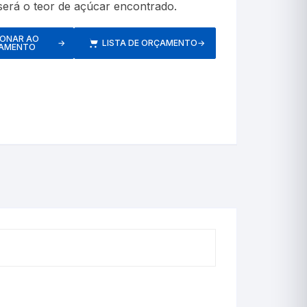
será o teor de açúcar encontrado.
etros
IONAR AO
→
LISTA DE ORÇAMENTO
→
AMENTO
Respiratórios
s
Pressão
Inaladores