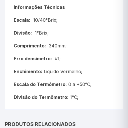
Informações Técnicas
Escala:
10/40°Brix;
Divisão:
1°Brix;
Comprimento:
340mm;
Erro densímetro:
±1;
Enchimento:
Liquido Vermelho;
Escala do Termômetro:
0 a +50°C;
Divisão do Termômetro:
1°C;
PRODUTOS RELACIONADOS