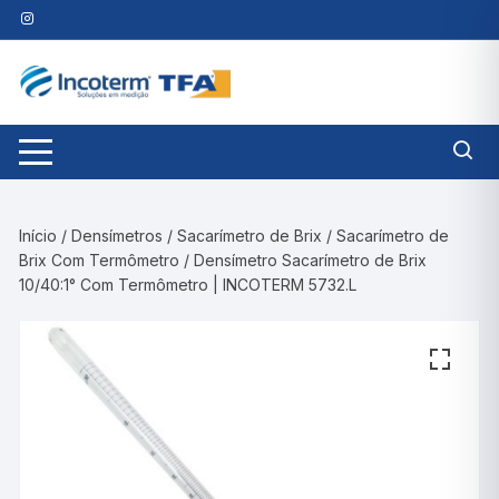
Pular
para
o
conteúdo
Início
/
Densímetros
/
Sacarímetro de Brix
/
Sacarímetro de
Brix Com Termômetro
/ Densímetro Sacarímetro de Brix
10/40:1° Com Termômetro | INCOTERM 5732.L