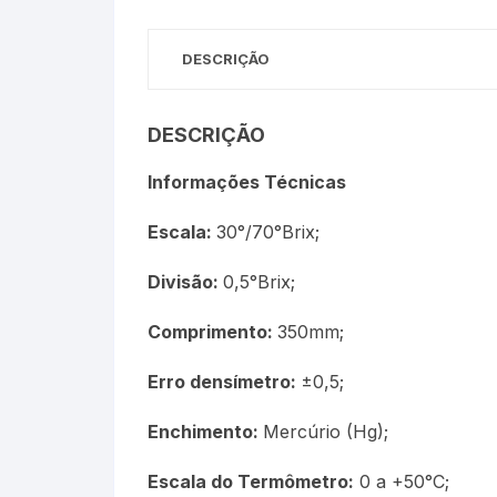
Termômetros Para Jardim
DESCRIÇÃO
Máxima
Termômetros Máxima e
DESCRIÇÃO
Minima
Informações Técnicas
Motor Diesel
Escala:
30°/70°Brix;
Termômetros Náuticos
Divisão:
0,5°Brix;
Petróleo e Biocombustíve
Comprimento:
350mm;
Termômetros Para Piscin
Erro densímetro:
±0,5;
Termômetros Para Sauna
Enchimento:
Mercúrio (Hg);
Junta Esmerilhada
Escala do Termômetro:
0 a +50°C;