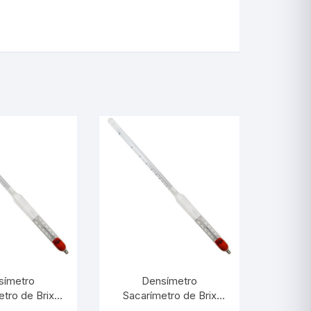
símetro
Densímetro
tro de Brix
Sacarímetro de Brix
:0,1° Com
0/30:0,2° Com