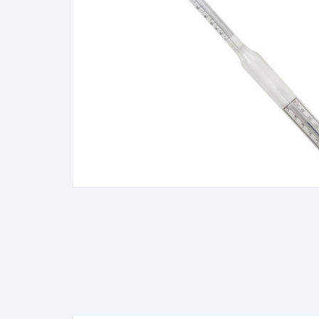
Baixa Temperatura
Caramelômetro
Chimarrão
Chocadeira
Termômetros Decorativo
Escala Decimal
Termômetros Espeto
Estufa
Infravermelho