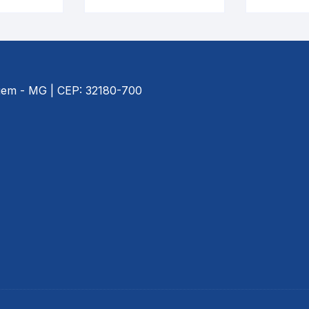
tro |
Termômetro |
Term
 5716.3
INCOTERM 5713.3.L
INCOTE
agem - MG | CEP: 32180-700