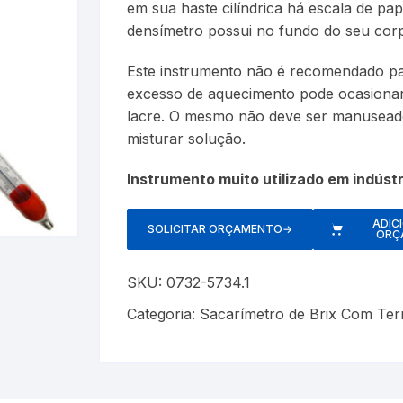
em sua haste cilíndrica há escala de pap
Cerveja Artesanal
Luxímetros
Esfigmomanôm
densímetro possui no fundo do seu cor
Gás Liquefeito de Petróleo
Medidores de CO
Espaçadores
Este instrumento não é recomendado par
excesso de aquecimento pode ocasionar
Gay Lussac
Multímetros
Estetoscópios
lacre. O mesmo não deve ser manuseado
misturar solução.
Lactodensimetro
Pluviômetros
Exercitadores 
Instrumento muito utilizado em indústr
Massa Especifica
Provetas
Garrotes
s
ADIC
Óleos Minerais
Relógios
Máscaras
SOLICITAR ORÇAMENTO
→
ORÇ
Petróleo e Biocombustíveis
Trenas a Laser
Massageadore
SKU:
0732-5734.1
Sacarímetro de Brix
Medidores de 
Categoria:
Sacarímetro de Brix Com Te
Sacarômetro de Plato
Nebulizadores/
Solo
Oxímetros