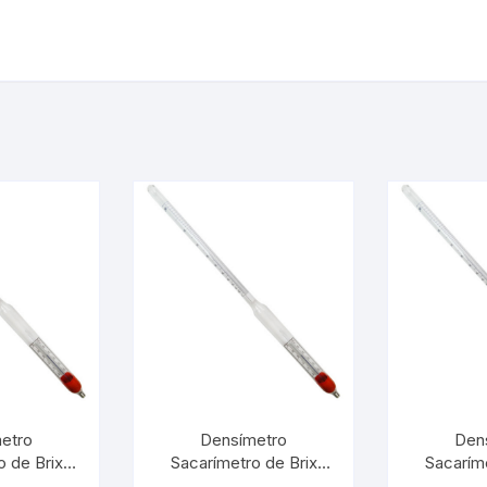
etro
Densímetro
Den
o de Brix
Sacarímetro de Brix
Sacaríme
1° Com
10/20:0,1° Com
30/40