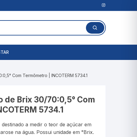
STAR
Lanterna Clínica
70:0,5° Com Termômetro | INCOTERM 5734.1
l
Amassadores de
Comprimidos
rais
 de Brix 30/70:0,5° Com
Cortadores de Comprimidos
INCOTERM 5734.1
Porta Comprimidos
 destinado a medir o teor de açúcar em
te
arose na água. Possui unidade em °Brix.