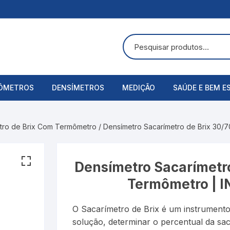
ÔMETROS
DENSÍMETROS
MEDIÇÃO
SAÚDE E BEM E
uras
ômetros Analógicos
Álcool Etílico
Alicate Amperímetro
Acessórios
tro de Brix Com Termômetro
/ Densímetro Sacarímetro de Brix 30/
ômetros Digitais
Alcoolômetro
Anemômetros
Aspirador Nasa
Bateria
Balança
Balanças Corpo
Densímetro Sacarímetro
Termômetro | 
Baumé
Cronômetros
Bandagens
O Sacarímetro de Brix é um instrumento
Cartier
Decibelímetros
Bombas de Lei
solução, determinar o percentual da sac