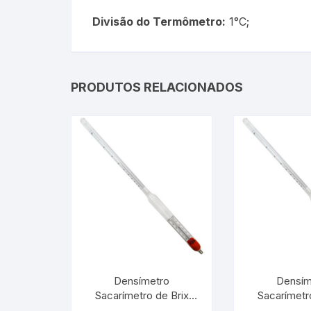
Picnômetro
Divisão do Termômetro:
1°C;
Químico
Refrigeração e Laticinios
PRODUTOS RELACIONADOS
Solo
Veterinário
Estações Meteorológicas
Densímetro
Densím
Sacarímetro de Brix
Sacarímetr
20/30:0,1° Com
40/50:0,