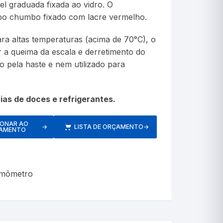
el graduada fixada ao vidro. O
etros
po chumbo fixado com lacre vermelho.
a altas temperaturas (acima de 70°C), o
 a queima da escala e derretimento do
 pela haste e nem utilizado para
Respiratórios
ias de doces e refrigerantes.
IONAR AO
→
LISTA DE ORÇAMENTO
→
AMENTO
s
Pressão
rmômetro
Inaladores