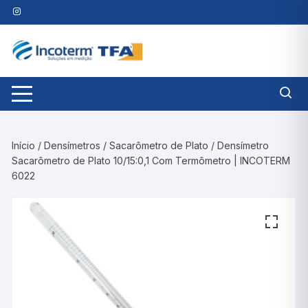
Pular
para
o
conteúdo
Início
/
Densímetros
/
Sacarômetro de Plato
/ Densímetro
Sacarômetro de Plato 10/15:0,1 Com Termômetro | INCOTERM
6022