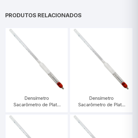
PRODUTOS RELACIONADOS
Densímetro
Densímetro
Sacarômetro de Plato
Sacarômetro de Plato
15/18:0,1 Com
10/15:0,1 Com
Termômetro |
Termômetro |
INCOTERM 6019.L
INCOTERM 6022.L