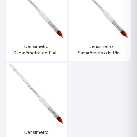
Densímetro
Densímetro
Sacarômetro de Plato
Sacarômetro de Plato
0/30:0,1 Com
0/5:0,1 Com Termômetro
Termômetro |
| INCOTERM 6020.L
INCOTERM 6027
Densímetro