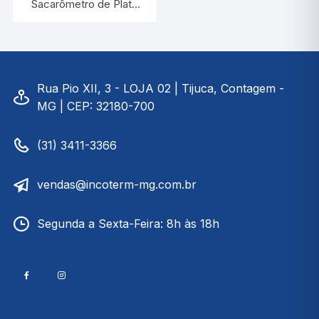
Sacarômetro de Plato
3/6:0,1 Com Termômetro
| INCOTERM 6015
Rua Pio XII, 3 - LOJA 02 | Tijuca, Contagem -
MG | CEP: 32180-700
(31) 3411-3366
vendas@incoterm-mg.com.br
Segunda a Sexta-Feira: 8h às 18h