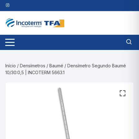
Pular
para
o
conteúdo
Início
/
Densímetros
/
Baumé
/ Densímetro Segundo Baumé
10/30:0,5 | INCOTERM 5663.1