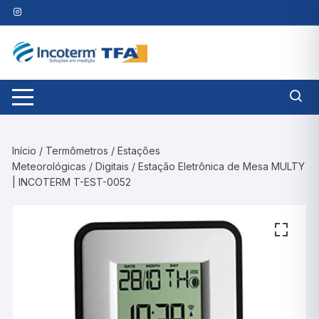
Pular
para
o
conteúdo
Início
/
Termômetros
/
Estações
Meteorológicas
/
Digitais
/ Estação Eletrônica de Mesa MULTY
| INCOTERM T-EST-0052