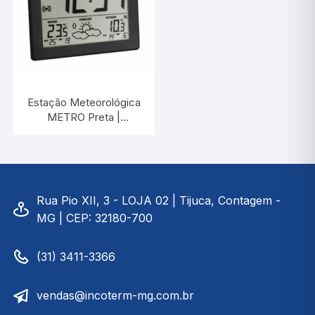
Estação Meteorológica
METRO Preta |
INCOTERM T-EST-058
Rua Pio XII, 3 - LOJA 02 | Tijuca, Contagem -
MG | CEP: 32180-700
(31) 3411-3366
vendas@incoterm-mg.com.br