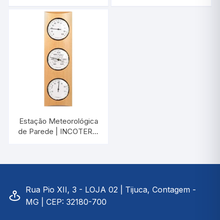
Violão | INCOTERM
2030.21
7531.05.0.00
Estação Meteorológica
de Parede | INCOTERM
A-EST-0030
Rua Pio XII, 3 - LOJA 02 | Tijuca, Contagem -
MG | CEP: 32180-700