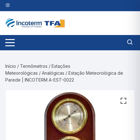
Pular
para
o
conteúdo
Início
/
Termômetros
/
Estações
Meteorológicas
/
Analógicas
/ Estação Meteorológica de
Parede | INCOTERM A-EST-0022