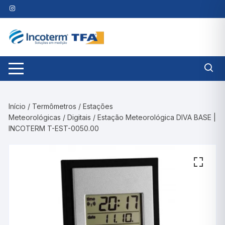
Pular
para
o
conteúdo
Início
/
Termômetros
/
Estações
Meteorológicas
/
Digitais
/ Estação Meteorológica DIVA BASE |
INCOTERM T-EST-0050.00