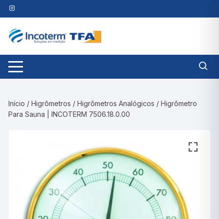
Pular
para
o
conteúdo
Início
/
Higrômetros
/
Higrômetros Analógicos
/ Higrômetro
Para Sauna | INCOTERM 7506.18.0.00