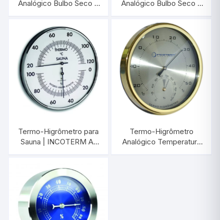
Analógico Bulbo Seco e
Analógico Bulbo Seco e
Úmido | INCOTERM
Úmido | INCOTERM
5195.03.0.00
5203.03.0.00
Termo-Higrômetro para
Termo-Higrômetro
Sauna | INCOTERM A-
Analógico Temperatura
DIV-0104.00
e Umidade | INCOTERM
7527.18.0.00