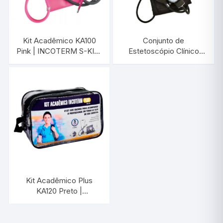
Kit Acadêmico KA100
Conjunto de
Pink | INCOTERM S-KIT-
Estetoscópio Clínico
0040.00
Duplo e
Esfigmomanômetro
Aneróide C100 Preto |
INCOTERM KS 29801.01
Kit Acadêmico Plus
KA120 Preto |
INCOTERM S-KIT-
0110.00