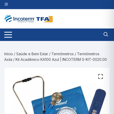
Pular
para
o
conteúdo
Início
/
Saúde e Bem Estar
/
Termômetros
/
Termômetros
Axila
/ Kit Acadêmico KA100 Azul | INCOTERM S-KIT-0020.00