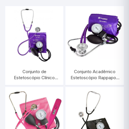
Conjunto de
Conjunto Acadêmico
Estetoscópio Clínico
Estetoscópio Rappaport
Duplo e
e Esfigmomanômetro
Esfigmomanômetro
Clínico C200 Lílás |
Aneróide C100 Lilás |
INCOTERM KS 29813.01
INCOTERM KS 29803.01