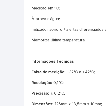
Medição em ºC;
À prova d’água;
Indicador sonoro / alertas diferenciados 
Memoriza última temperatura.
Informações Técnicas
Faixa de medição:
+32°C a +42°C;
Resolução:
0,1°C;
Precisão:
± 0,2°C;
Dimensões:
126mm x 18,5mm x 10mm;