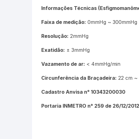
Picnômetro
Informações Técnicas (Esfigmomanôme
Químico
Faixa de medição:
0mmHg ~ 300mmHg
Resolução:
2mmHg
Refrigeração e Laticinios
Exatidão:
± 3mmHg
Solo
Vazamento de ar:
< 4mmHg/min
Veterinário
Circunferência da Braçadeira:
22 cm ~
Estações Meteorológicas
Cadastro Anvisa n° 10343200030
Portaria INMETRO n° 259 de 26/12/201