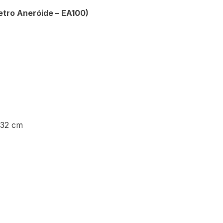
tro Aneróide – EA100)
 32 cm
2