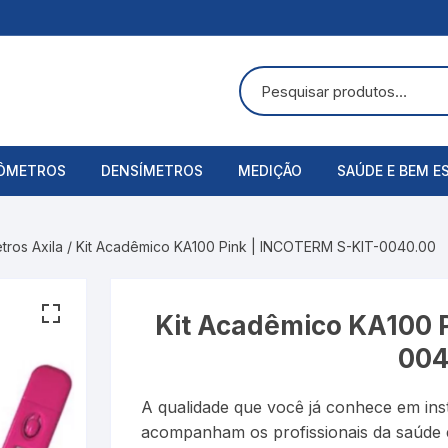
ÔMETROS
DENSÍMETROS
MEDIÇÃO
SAÚDE E BEM E
uras
ômetros Analógicos
Álcool Etílico
Alicate Amperímetro
Acessórios
ros Axila
/ Kit Acadêmico KA100 Pink | INCOTERM S-KIT-0040.00
ômetros Digitais
Alcoolômetro
Anemômetros
Aspirador Nasa
Bateria
Balança
Balanças Corpo
Kit Acadêmico KA100 
004
Baumé
Cronômetros
Bandagens
A qualidade que você já conhece em in
Cartier
Decibelímetros
Bombas de Lei
acompanham os profissionais da saúde 