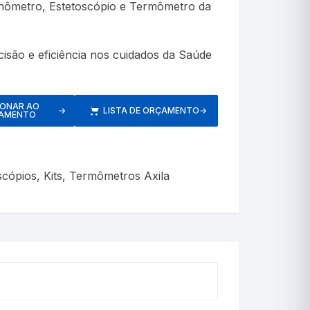
ômetro, Estetoscópio e Termômetro da
etros
ão e eficiência nos cuidados da Saúde
Respiratórios
IONAR AO
→
LISTA DE ORÇAMENTO
→
AMENTO
scópios
,
Kits
,
Termômetros Axila
s
Pressão
Inaladores