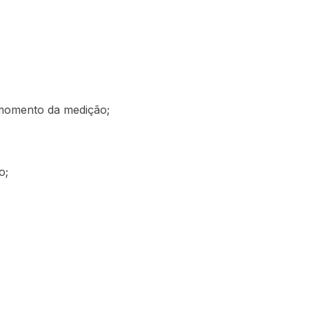
Urina
Termômetros
Refratômetros
Umidificadores
Kits
momento da medição;
o;
is
a