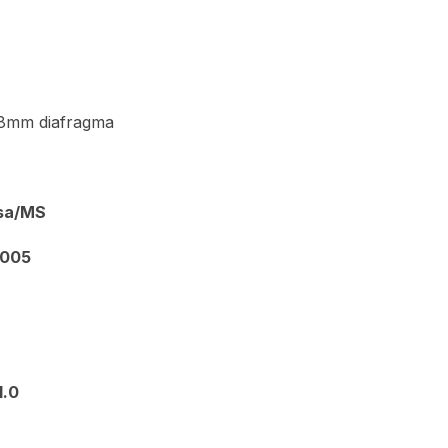
8mm diafragma
isa/MS
9005
1.0