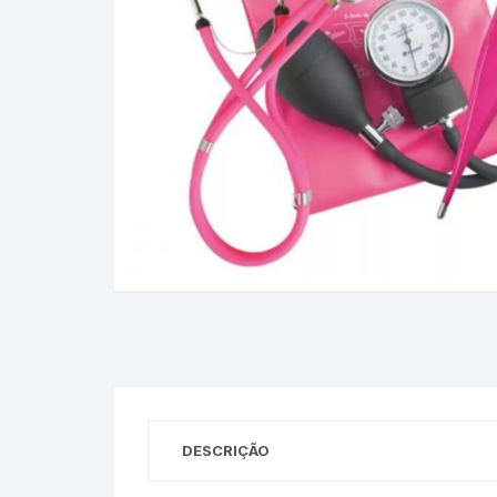
Baixa Temperatura
Caramelômetro
Chimarrão
Chocadeira
Termômetros Decorativo
Escala Decimal
Termômetros Espeto
Estufa
DESCRIÇÃO
Infravermelho