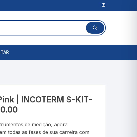
STAR
Lanterna Clínica
l
Amassadores de
Comprimidos
rais
Pink | INCOTERM S-KIT-
Cortadores de Comprimidos
0.00
Porta Comprimidos
strumentos de medição, agora
te
em todas as fases de sua carreira com