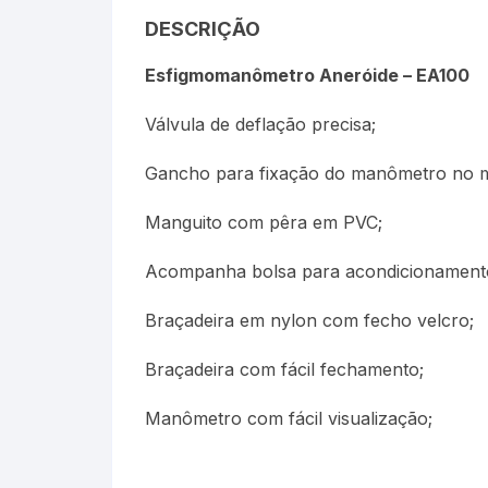
Termômetros Para Jardim
DESCRIÇÃO
Máxima
Esfigmomanômetro Aneróide – EA100
Termômetros Máxima e
Válvula de deflação precisa;
Minima
Gancho para fixação do manômetro no 
Motor Diesel
Manguito com pêra em PVC;
Termômetros Náuticos
Acompanha bolsa para acondicionament
Petróleo e Biocombustíve
Braçadeira em nylon com fecho velcro;
Termômetros Para Piscin
Braçadeira com fácil fechamento;
Termômetros Para Sauna
Manômetro com fácil visualização;
Junta Esmerilhada