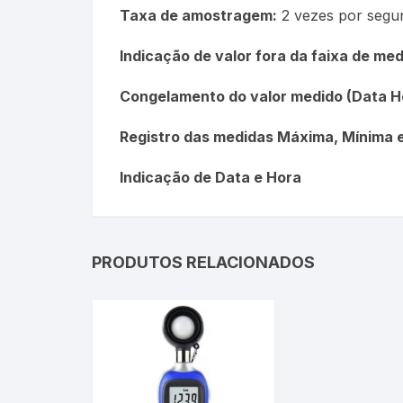
Taxa de amostragem:
2 vezes por segu
Picnômetro
Indicação de valor fora da faixa de me
Químico
Congelamento do valor medido (Data H
Refrigeração e Laticinios
Registro das medidas Máxima, Mínima e
Solo
Indicação de Data e Hora
Veterinário
Estações Meteorológicas
PRODUTOS RELACIONADOS