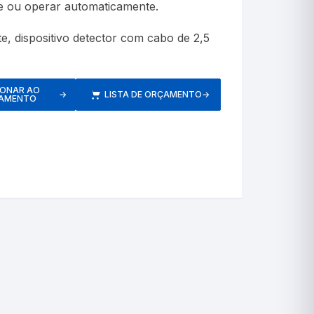
e ou operar automaticamente.
etros
e, dispositivo detector com cabo de 2,5
IONAR AO
→
LISTA DE ORÇAMENTO
→
AMENTO
Respiratórios
s
Pressão
Inaladores