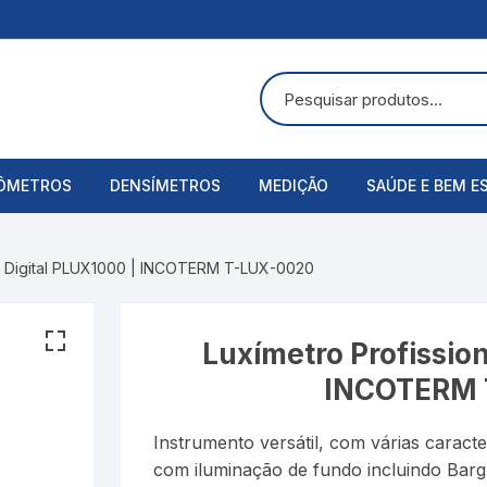
ÔMETROS
DENSÍMETROS
MEDIÇÃO
SAÚDE E BEM E
uras
ômetros Analógicos
Álcool Etílico
Alicate Amperímetro
Acessórios
al Digital PLUX1000 | INCOTERM T-LUX-0020
ômetros Digitais
Alcoolômetro
Anemômetros
Aspirador Nasa
Bateria
Balança
Balanças Corpo
Luxímetro Profission
INCOTERM 
Baumé
Cronômetros
Bandagens
Instrumento versátil, com várias caract
Cartier
Decibelímetros
Bombas de Lei
com iluminação de fundo incluindo Bar