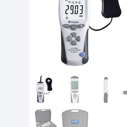
Baixa Temperatura
Caramelômetro
Chimarrão
Chocadeira
Termômetros Decorativo
Escala Decimal
Termômetros Espeto
Estufa
Infravermelho