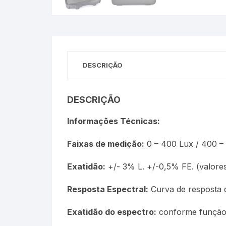
Termômetros Para Jardim
Máxima
Termômetros Máxima e
DESCRIÇÃO
Minima
Motor Diesel
DESCRIÇÃO
Termômetros Náuticos
Informações Técnicas:
Petróleo e Biocombustíve
Faixas de medição:
0 – 400 Lux / 400 – 
Termômetros Para Piscin
Exatidão:
+/- 3% L. +/-0,5% FE. (valores
Termômetros Para Sauna
Resposta Espectral:
Curva de resposta 
Exatidão do espectro:
conforme função C
Junta Esmerilhada