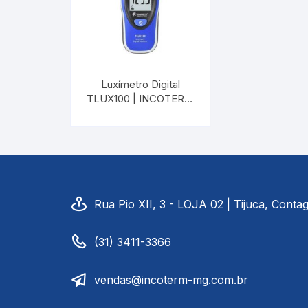
Luxímetro Digital
TLUX100 | INCOTERM
T-LUX-0010
Rua Pio XII, 3 - LOJA 02 | Tijuca, Cont
(31) 3411-3366
vendas@incoterm-mg.com.br