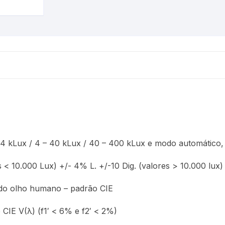
Urina
Termômetros
Refratômetros
Umidificadores
Kits
is
4 kLux / 4 – 40 kLux / 40 – 400 kLux e modo automático,
a
 < 10.000 Lux) +/- 4% L. +/-10 Dig. (valores > 10.000 lux)
do olho humano – padrão CIE
IE V(λ) (f1′ < 6% e f2′ < 2%)