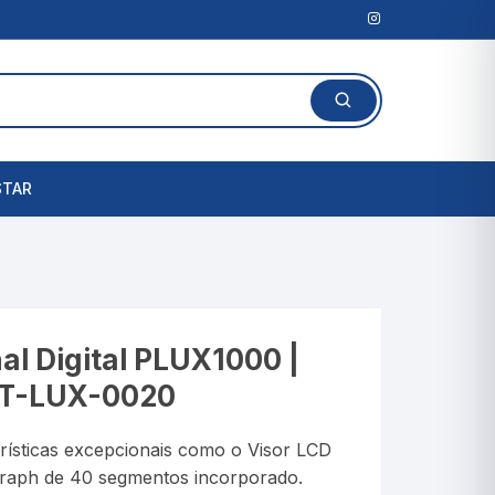
STAR
Lanterna Clínica
l
Amassadores de
Comprimidos
rais
al Digital PLUX1000 |
Cortadores de Comprimidos
T-LUX-0020
Porta Comprimidos
erísticas excepcionais como o Visor LCD
te
graph de 40 segmentos incorporado.