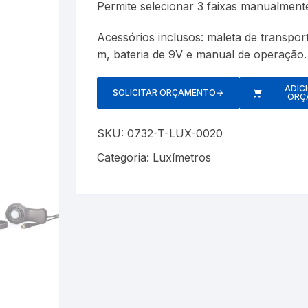
Permite selecionar 3 faixas manualment
Cerveja Artesanal
Luxímetros
Esfigmomanôm
Acessórios inclusos: maleta de transport
Gás Liquefeito de Petróleo
Medidores de CO
Espaçadores
m, bateria de 9V e manual de operação.
Gay Lussac
Multímetros
Estetoscópios
ADIC
SOLICITAR ORÇAMENTO
→
ORÇ
Lactodensimetro
Pluviômetros
Exercitadores 
SKU:
0732-T-LUX-0020
Massa Especifica
Provetas
Garrotes
s
Categoria:
Luxímetros
Óleos Minerais
Relógios
Máscaras
Petróleo e Biocombustíveis
Trenas a Laser
Massageadore
Sacarímetro de Brix
Medidores de 
Sacarômetro de Plato
Nebulizadores/
Solo
Oxímetros