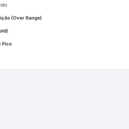
ndo
dição (Over Range)
old)
 Pico