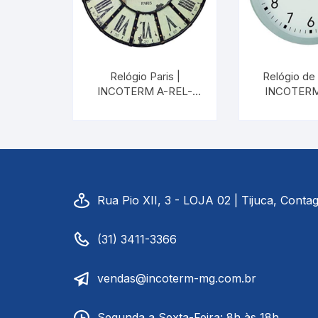
Picnômetro
Químico
Relógio Paris |
Relógio de
Refrigeração e Laticinios
INCOTERM A-REL-
INCOTERM
0020.00
0102
Solo
Veterinário
Estações Meteorológicas
Rua Pio XII, 3 - LOJA 02 | Tijuca, Cont
(31) 3411-3366
vendas@incoterm-mg.com.br
Segunda a Sexta-Feira: 8h às 18h