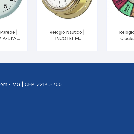
 Parede |
Relógio Náutico |
Relógi
 A-DIV-
INCOTERM
Clocks
.00
7603.18.0.00
INCOTE
00
agem - MG | CEP: 32180-700