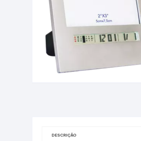
Baixa Temperatura
Caramelômetro
Chimarrão
Chocadeira
Termômetros Decorativo
Escala Decimal
Termômetros Espeto
Estufa
Infravermelho
DESCRIÇÃO