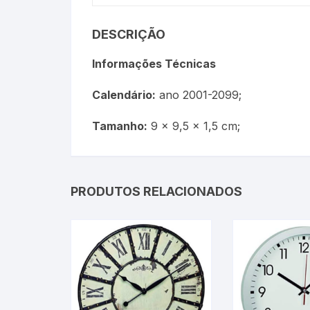
Termômetros Para Jardim
DESCRIÇÃO
Máxima
Informações Técnicas
Termômetros Máxima e
Minima
Calendário:
ano 2001-2099;
Tamanho:
9 x 9,5 x 1,5 cm;
Motor Diesel
Termômetros Náuticos
PRODUTOS RELACIONADOS
Petróleo e Biocombustíve
Termômetros Para Piscin
Termômetros Para Sauna
Junta Esmerilhada