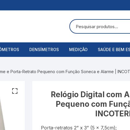
ÔMETROS
DENSÍMETROS
MEDIÇÃO
SAÚDE E BEM E
uras
ômetros Analógicos
Álcool Etílico
Alicate Amperímetro
Acessórios
larme e Porta-Retrato Pequeno com Função Soneca e Alarme | INCO
ômetros Digitais
Alcoolômetro
Anemômetros
Aspirador Nasa
Bateria
Balança
Balanças Corpo
Relógio Digital com 
Pequeno com Funçã
Baumé
Cronômetros
Bandagens
INCOTER
Cartier
Decibelímetros
Bombas de Lei
Porta-retratos 2” x 3” (5 x 7,5cm);