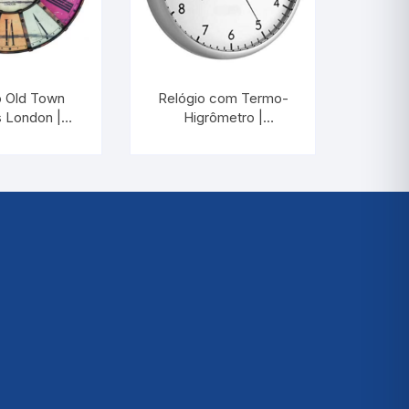
o Old Town
Relógio com Termo-
 London |
Higrômetro |
RM A-REL-
INCOTERM A-DIV-
10.00
0054.00