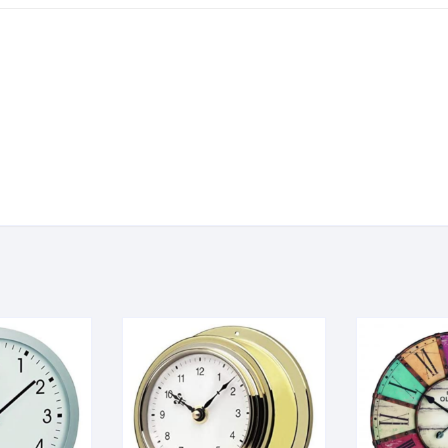
Urina
Termômetros
Refratômetros
Umidificadores
Kits
is
a