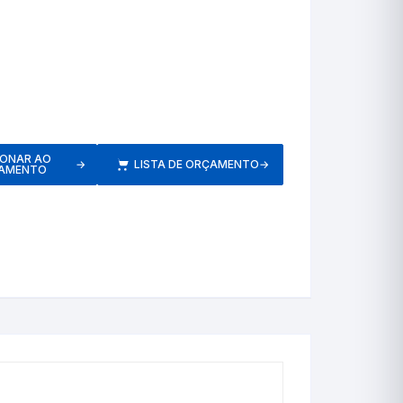
etros
Respiratórios
IONAR AO
→
LISTA DE ORÇAMENTO
→
AMENTO
s
Pressão
Inaladores