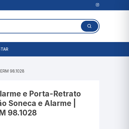
STAR
Lanterna Clínica
TERM 98.1028
l
Amassadores de
Comprimidos
rais
Alarme e Porta-Retrato
Cortadores de Comprimidos
o Soneca e Alarme |
Porta Comprimidos
M 98.1028
te