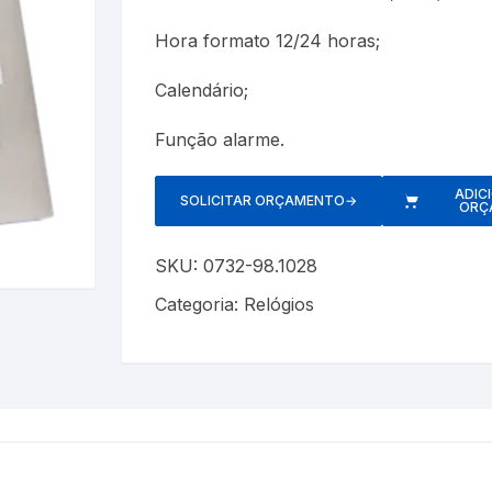
Cerveja Artesanal
Luxímetros
Esfigmomanôm
Hora formato 12/24 horas;
Gás Liquefeito de Petróleo
Medidores de CO
Espaçadores
Calendário;
Gay Lussac
Multímetros
Estetoscópios
Função alarme.
Lactodensimetro
Pluviômetros
Exercitadores 
ADIC
SOLICITAR ORÇAMENTO
→
ORÇ
Massa Especifica
Provetas
Garrotes
s
SKU:
0732-98.1028
Óleos Minerais
Relógios
Máscaras
Categoria:
Relógios
Petróleo e Biocombustíveis
Trenas a Laser
Massageadore
Sacarímetro de Brix
Medidores de 
Sacarômetro de Plato
Nebulizadores/
Solo
Oxímetros