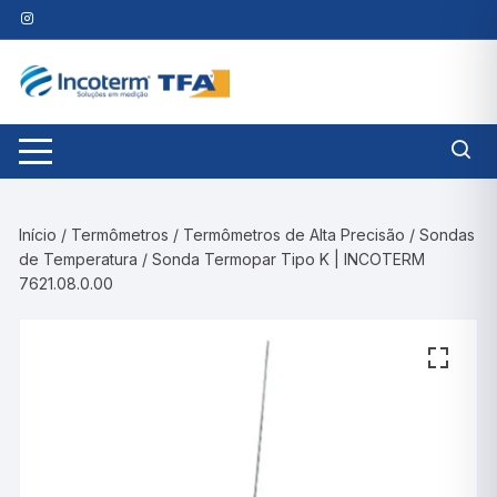
Pular
para
o
conteúdo
Início
/
Termômetros
/
Termômetros de Alta Precisão
/
Sondas
de Temperatura
/ Sonda Termopar Tipo K | INCOTERM
7621.08.0.00