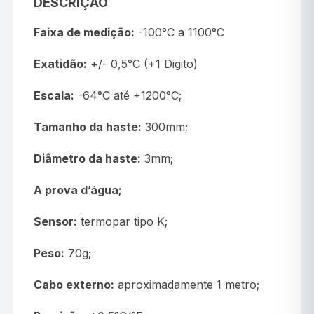
DESCRIÇÃO
Faixa de medição:
-100°C a 1100°C
Exatidão:
+/- 0,5°C (+1 Digito)
Escala:
-64°C até +1200°C;
Tamanho da haste:
300mm;
Diâmetro da haste:
3mm;
A prova d’água;
Sensor:
termopar tipo K;
Peso:
70g;
Cabo externo:
aproximadamente 1 metro;