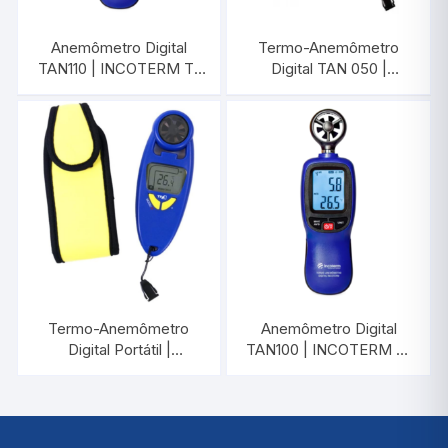
Anemômetro Digital
Termo-Anemômetro
TAN110 | INCOTERM T-
Digital TAN 050 |
ANE-0010
INCOTERM T-ANE-
0030.00
Termo-Anemômetro
Anemômetro Digital
Digital Portátil |
TAN100 | INCOTERM T-
INCOTERM 7607.01.0.00
ANE-0010