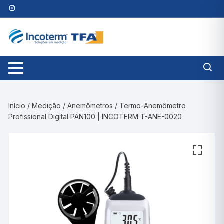
Pular
para
o
conteúdo
Início
/
Medição
/
Anemômetros
/ Termo-Anemômetro
Profissional Digital PAN100 | INCOTERM T-ANE-0020