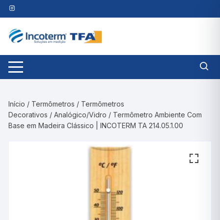
Pular
para
o
conteúdo
Início
/
Termômetros
/
Termômetros
Decorativos
/
Analógico/Vidro
/ Termômetro Ambiente Com
Base em Madeira Clássico | INCOTERM TA 214.05.1.00