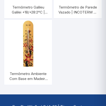
Termômetro Galileu
Termômetro de Parede
Galilei +18/+28:2ºC |
Vazado | INCOTERM A-
INCOTERM 7394
DIV-0080.00
Termômetro Ambiente
Com Base em Madeira
Flores Vermelhas |
INCOTERM TA
235.05.1.05