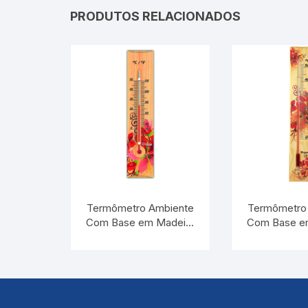
PRODUTOS RELACIONADOS
Termômetro Ambiente
Termômetro
Com Base em Madeira
Com Base e
Flores Vermelhas |
Flores Ver
INCOTERM TA
INCOTE
214.05.1.05
710.05