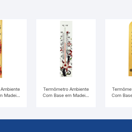
 Ambiente
Termômetro Ambiente
Termômet
m Madeira
Com Base em Madeira
Com Base
melhas |
Flores Vermelhas |
Flore
RM TA
INCOTERM TA
INCO
.0.05
214.02.1.05
235.