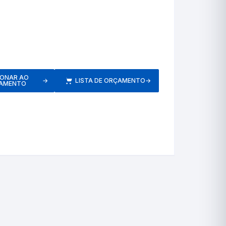
etros
Respiratórios
IONAR AO
→
LISTA DE ORÇAMENTO
→
AMENTO
s
Pressão
Inaladores