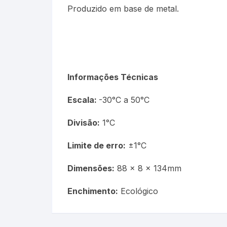
Produzido em base de metal.
Picnômetro
Químico
Refrigeração e Laticinios
Informações Técnicas
Solo
Escala:
-30°C a 50°C
Veterinário
Divisão:
1°C
Estações Meteorológicas
Limite de erro:
±1°C
Dimensões:
88 x 8 x 134mm
Enchimento:
Ecológico