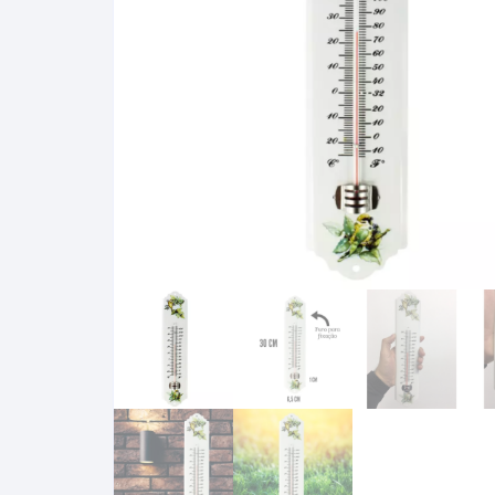
Baixa Temperatura
Caramelômetro
Chimarrão
Chocadeira
Termômetros Decorativo
Escala Decimal
Termômetros Espeto
Estufa
Infravermelho