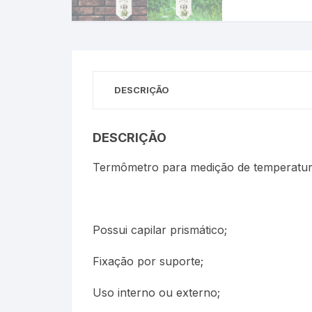
Termômetros Para Jardim
Máxima
Termômetros Máxima e
DESCRIÇÃO
Minima
Motor Diesel
DESCRIÇÃO
Termômetros Náuticos
Termômetro para medição de temperatura
Petróleo e Biocombustíve
Termômetros Para Piscin
Possui capilar prismático;
Termômetros Para Sauna
Fixação por suporte;
Uso interno ou externo;
Junta Esmerilhada