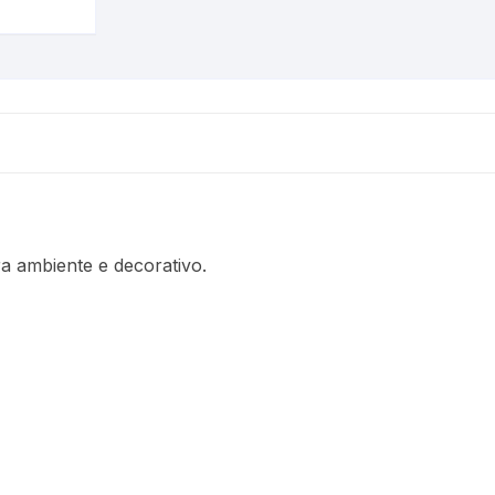
Urina
Termômetros
Refratômetros
Umidificadores
Kits
 ambiente e decorativo.
is
a