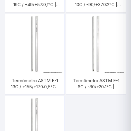
19C / +49/+57:0,1°C |
10C / -90/+370:2°C |
INCOTERM 5388
INCOTERM 5371
Termômetro ASTM E-1
Termômetro ASTM E-1
13C / +155/+170:0,5°C |
6C / -80/+20:1°C |
INCOTERM 5377
INCOTERM 5363