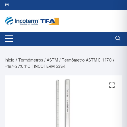
Pular
para
o
conteúdo
Início
/
Termômetros
/
ASTM
/ Termômetro ASTM E-1 17C /
+19/+27:0,1°C | INCOTERM 5384