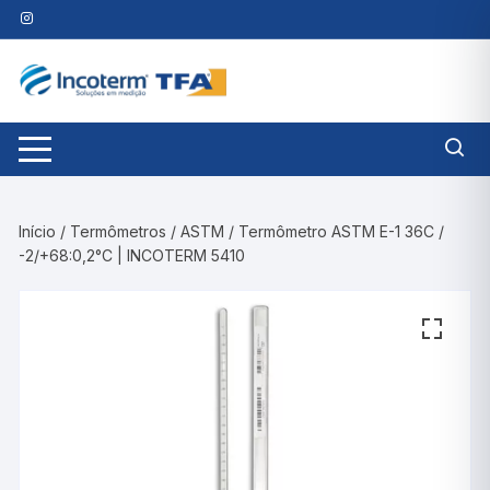
Pular
para
o
conteúdo
Início
/
Termômetros
/
ASTM
/ Termômetro ASTM E-1 36C /
-2/+68:0,2°C | INCOTERM 5410