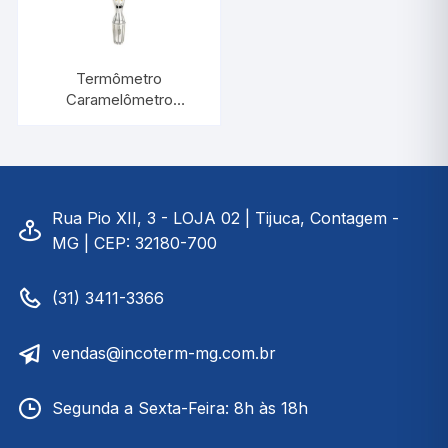
Termômetro
Caramelômetro
0/+100:1°C Com
Proteção de Arame |
INCOTERM 5114
Rua Pio XII, 3 - LOJA 02 | Tijuca, Contagem -
MG | CEP: 32180-700
(31) 3411-3366
vendas@incoterm-mg.com.br
Segunda a Sexta-Feira: 8h às 18h