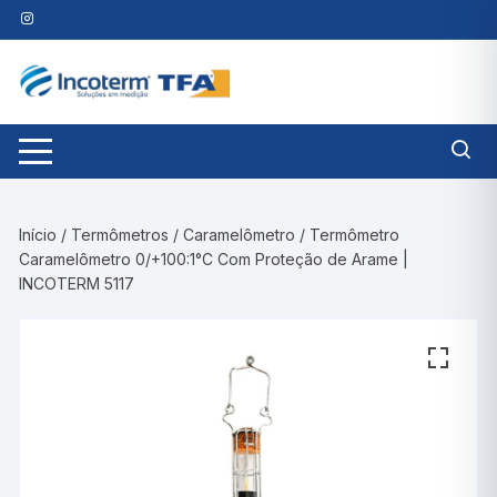
Pular
para
o
conteúdo
Início
/
Termômetros
/
Caramelômetro
/ Termômetro
Caramelômetro 0/+100:1°C Com Proteção de Arame |
INCOTERM 5117