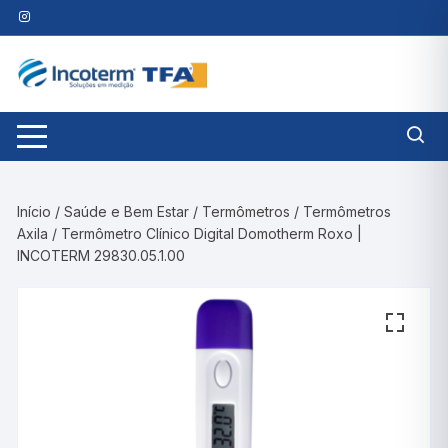
Pular
para
o
conteúdo
Início
/
Saúde e Bem Estar
/
Termômetros
/
Termômetros
Axila
/ Termômetro Clínico Digital Domotherm Roxo |
INCOTERM 29830.05.1.00