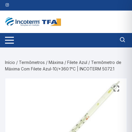
Pular
para
o
conteúdo
Início
/
Termômetros
/
Máxima
/
Filete Azul
/ Termômetro de
Máxima Com Filete Azul-10/+360:1°C | INCOTERM 5072.1