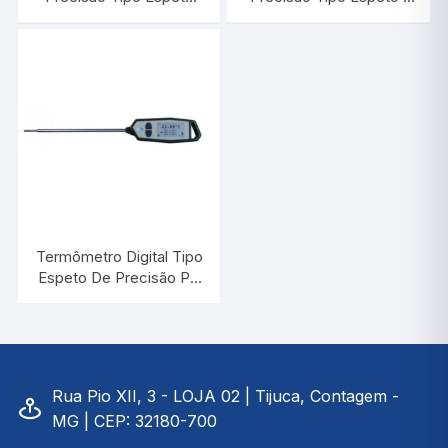
P300 | INCOTERM
INCOTERM 9226.16.0.00
31.1020
Termômetro Digital Tipo
Espeto De Precisão PT
100 -50°C/+250°C |
INCOTERM T-DIV-
0140.00
Rua Pio XII, 3 - LOJA 02 | Tijuca, Contagem -
MG | CEP: 32180-700