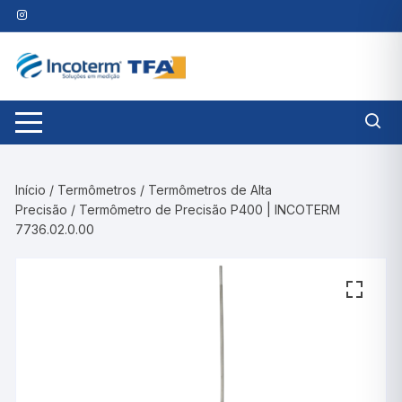
Pular
para
o
conteúdo
Início
/
Termômetros
/
Termômetros de Alta
Precisão
/ Termômetro de Precisão P400 | INCOTERM
7736.02.0.00