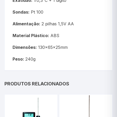
Exatidão:
±0,3°C + 1 digito
Sondas:
Pt 100
Alimentação:
2 pilhas 1,5V AA
Material Plástico:
ABS
Dimensões:
130x65x25mm
Peso:
240g
PRODUTOS RELACIONADOS