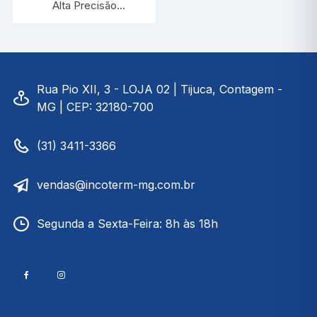
Alta Precisão
+298/+360:0,1°C |
INCOTERM 5106
Rua Pio XII, 3 - LOJA 02 | Tijuca, Contagem -
MG | CEP: 32180-700
(31) 3411-3366
vendas@incoterm-mg.com.br
Segunda a Sexta-Feira: 8h às 18h