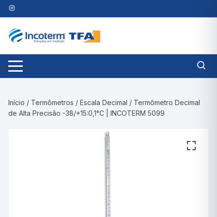
Pular
para
o
conteúdo
Início
/
Termômetros
/
Escala Decimal
/ Termômetro Decimal
de Alta Precisão -38/+15:0,1°C | INCOTERM 5099