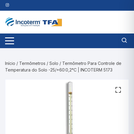
Pular
para
o
conteúdo
Início
/
Termômetros
/
Solo
/ Termômetro Para Controle de
Temperatura do Solo -25/+60:0,2°C | INCOTERM 5173