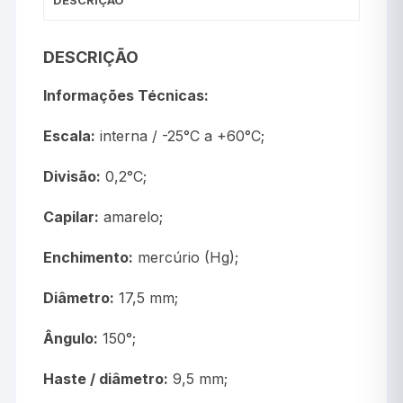
DESCRIÇÃO
Informações Técnicas:
Escala:
interna / -25°C a +60°C;
Divisão:
0,2°C;
Capilar:
amarelo;
Enchimento:
mercúrio (Hg);
Diâmetro:
17,5 mm;
Ângulo:
150°;
Haste / diâmetro:
9,5 mm;