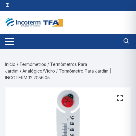
Pular
para
o
conteúdo
Início
/
Termômetros
/
Termômetros Para
Jardim
/
Analógico/Vidro
/ Termômetro Para Jardim |
INCOTERM 12.2056.05