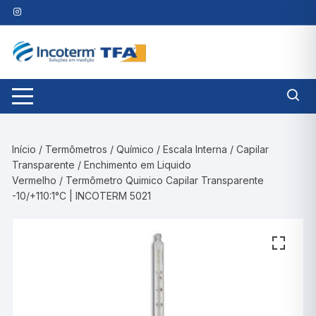
Pular
para
o
conteúdo
Início
/
Termômetros
/
Químico
/
Escala Interna
/
Capilar
Transparente
/
Enchimento em Liquido
Vermelho
/ Termômetro Quimico Capilar Transparente
-10/+110:1°C | INCOTERM 5021