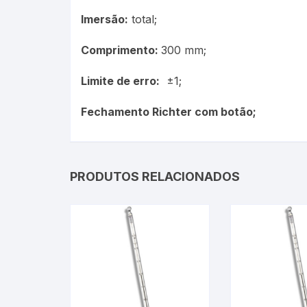
Picnômetro
Imersão:
total;
Químico
Comprimento:
300 mm;
Limite de erro:
±1;
Refrigeração e Laticinios
Fechamento Richter com botão;
Solo
Veterinário
PRODUTOS RELACIONADOS
Estações Meteorológicas