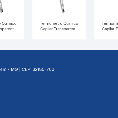
 Quimico
Termômetro Quimico
Termôme
nsparente
Capilar Transparente
Capilar 
:1°C |
-10/+50:0,5°C |
-10/+2
 5078.1
INCOTERM 5081
INCOT
agem - MG | CEP: 32180-700