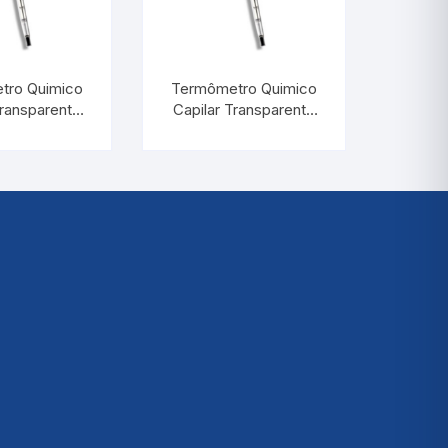
tro Quimico
Termômetro Quimico
Transparente
Capilar Transparente
00:0,5°C |
-10/+52:0,2°C |
ERM 5084
INCOTERM 5088