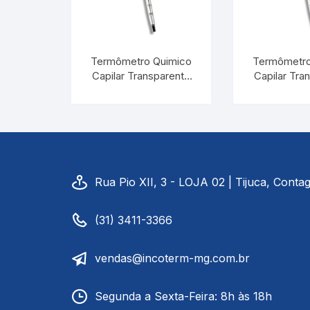
Termômetro Quimico
Termômetro
Capilar Transparente
Capilar Tra
-10/+150:0,5°C |
-10/+310
INCOTERM 5083
INCOTERM
Rua Pio XII, 3 - LOJA 02 | Tijuca, Cont
(31) 3411-3366
vendas@incoterm-mg.com.br
Segunda a Sexta-Feira: 8h às 18h