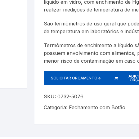
líquido em vidro, com enchimento de Hg.
Cerveja Artesanal
Luxímetros
Esfigmomanôm
realizar medições de temperatura de me
Gás Liquefeito de Petróleo
Medidores de CO
Espaçadores
São termômetros de uso geral que podem
de temperatura em laboratórios e indústr
Gay Lussac
Multímetros
Estetoscópios
Termômetros de enchimento a líquido 
Lactodensimetro
Pluviômetros
Exercitadores 
possuem envolvimento com alimentos, 
menor risco de contaminação em caso d
Massa Especifica
Provetas
Garrotes
s
ADIC
Óleos Minerais
Relógios
Máscaras
SOLICITAR ORÇAMENTO
→
ORÇ
Petróleo e Biocombustíveis
Trenas a Laser
Massageadore
SKU:
0732-5076
Categoria:
Fechamento com Botão
Sacarímetro de Brix
Medidores de 
Sacarômetro de Plato
Nebulizadores/
Solo
Oxímetros