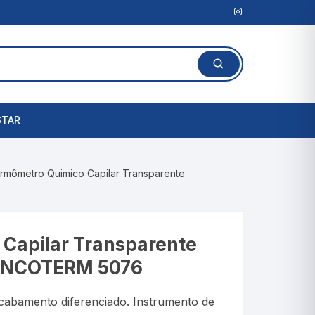
STAR
Lanterna Clínica
rmômetro Quimico Capilar Transparente
l
Amassadores de
Comprimidos
rais
Cortadores de Comprimidos
Capilar Transparente
| INCOTERM 5076
Porta Comprimidos
te
cabamento diferenciado. Instrumento de