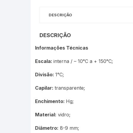
Termômetros Para Jardim
DESCRIÇÃO
Máxima
Termômetros Máxima e
DESCRIÇÃO
Minima
Informações Técnicas
Motor Diesel
Escala:
interna / – 10°C a + 150°C;
Termômetros Náuticos
Divisão:
1°C;
Petróleo e Biocombustíve
Capilar:
transparente;
Termômetros Para Piscin
Enchimento:
Hg;
Termômetros Para Sauna
Material:
vidro;
Junta Esmerilhada
Diâmetro:
8-9 mm;