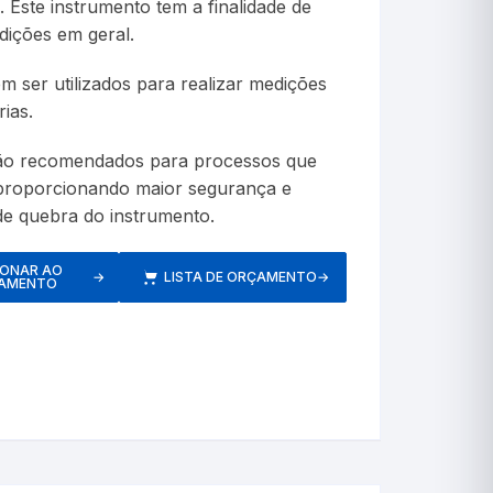
 Este instrumento tem a finalidade de
etros
dições em geral.
 ser utilizados para realizar medições
ias.
são recomendados para processos que
Respiratórios
proporcionando maior segurança e
e quebra do instrumento.
IONAR AO
→
LISTA DE ORÇAMENTO
→
AMENTO
s
Pressão
Inaladores