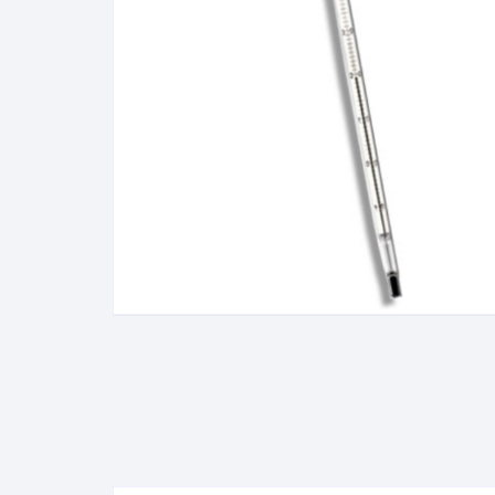
Baixa Temperatura
Caramelômetro
Chimarrão
Chocadeira
Termômetros Decorativo
Escala Decimal
Termômetros Espeto
Estufa
Infravermelho