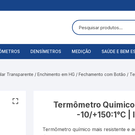
ÔMETROS
DENSÍMETROS
MEDIÇÃO
SAÚDE E BEM E
uras
ômetros Analógicos
Álcool Etílico
Alicate Amperímetro
Acessórios
lar Transparente
/
Enchimento em HG
/
Fechamento com Botão
/ Te
ômetros Digitais
Alcoolômetro
Anemômetros
Aspirador Nasa
Bateria
Balança
Balanças Corpo
Termômetro Quimico 
Baumé
Cronômetros
Bandagens
-10/+150:1°C 
Cartier
Decibelímetros
Bombas de Lei
Termômetro químico mais resistente e a