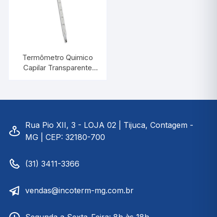
Termômetro Quimico
Capilar Transparente
-10/+110:1°C |
INCOTERM 5003
Rua Pio XII, 3 - LOJA 02 | Tijuca, Contagem -
MG | CEP: 32180-700
(31) 3411-3366
vendas@incoterm-mg.com.br