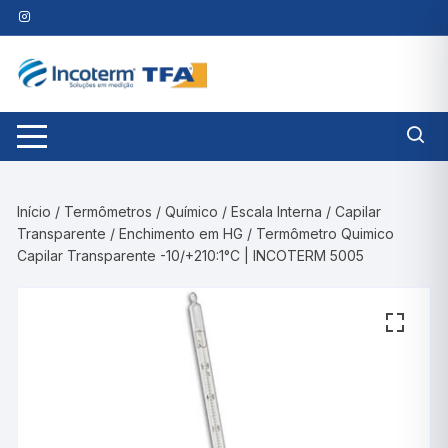
Pular
para
o
conteúdo
Início
/
Termômetros
/
Químico
/
Escala Interna
/
Capilar
Transparente
/
Enchimento em HG
/ Termômetro Quimico
Capilar Transparente -10/+210:1°C | INCOTERM 5005