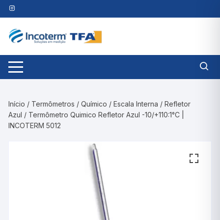
Pular
para
o
conteúdo
Início
/
Termômetros
/
Químico
/
Escala Interna
/
Refletor
Azul
/ Termômetro Quimico Refletor Azul -10/+110:1°C |
INCOTERM 5012