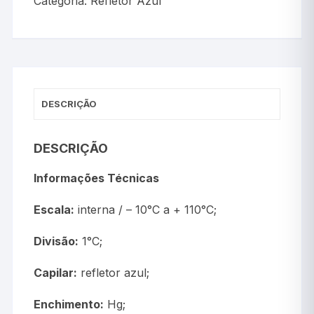
Categoria:
Refletor Azul
DESCRIÇÃO
DESCRIÇÃO
Informações Técnicas
Escala:
interna / – 10°C a + 110°C;
Divisão:
1°C;
Capilar:
refletor azul;
Enchimento:
Hg;