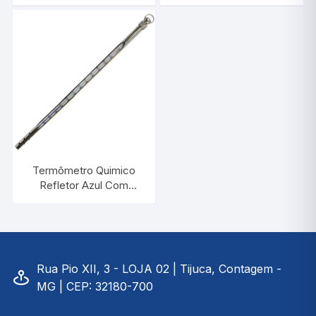
-10/+360:1°C |
-10/+150:1°C |
INCOTERM 5017
INCOTERM 5013
Termômetro Quimico
Refletor Azul Com
Proteção de Metal
-10/+250:1°C |
INCOTERM 5026
Rua Pio XII, 3 - LOJA 02 | Tijuca, Contagem -
MG | CEP: 32180-700