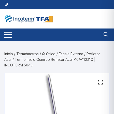
Pular
para
o
conteúdo
Início
/
Termômetros
/
Químico
/
Escala Externa
/
Refletor
Azul
/ Termômetro Quimico Refletor Azul -10/+110:1°C |
INCOTERM 5045