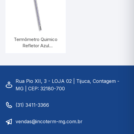
Termômetro Quimico
Refletor Azul
-30/+50:1°C |
INCOTERM 5043
Rua Pio XII, 3 - LOJA 02 | Tijuca, Contagem -
MG | CEP: 32180-700
(31) 3411-3366
vendas@incoterm-mg.com.br