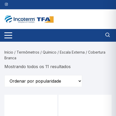
Pular
para
o
conteúdo
Início
/
Termômetros
/
Químico
/
Escala Externa
/ Cobertura
Branca
Classificado
Mostrando todos os 11 resultados
por
classificação
média