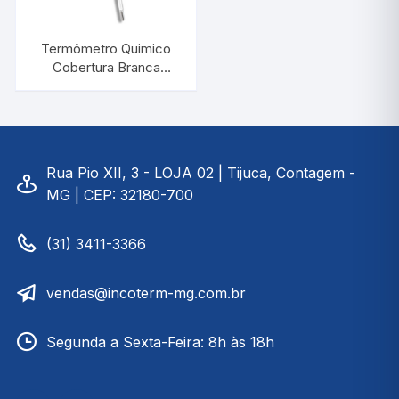
Termômetro Quimico
Cobertura Branca
-10/+60:1°C |
INCOTERM 5031
Rua Pio XII, 3 - LOJA 02 | Tijuca, Contagem -
MG | CEP: 32180-700
(31) 3411-3366
vendas@incoterm-mg.com.br
Segunda a Sexta-Feira: 8h às 18h