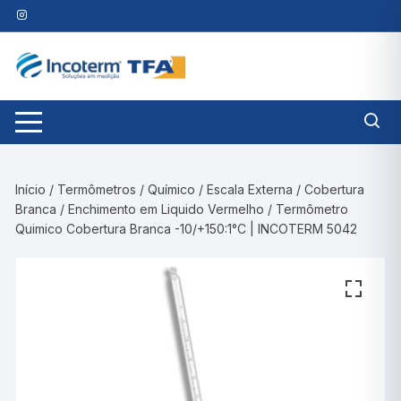
Pular
para
o
conteúdo
Início
/
Termômetros
/
Químico
/
Escala Externa
/
Cobertura
Branca
/
Enchimento em Liquido Vermelho
/ Termômetro
Quimico Cobertura Branca -10/+150:1°C | INCOTERM 5042