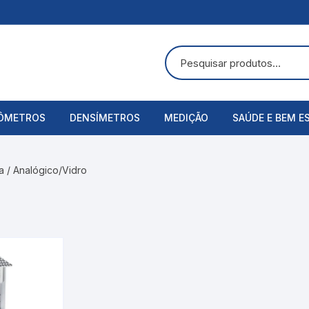
ÔMETROS
DENSÍMETROS
MEDIÇÃO
SAÚDE E BEM E
uras
ômetros Analógicos
Álcool Etílico
Alicate Amperímetro
Acessórios
a
/ Analógico/Vidro
ômetros Digitais
Alcoolômetro
Anemômetros
Aspirador Nasa
Bateria
Balança
Balanças Corpo
Baumé
Cronômetros
Bandagens
Cartier
Decibelímetros
Bombas de Lei