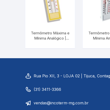
Baixa Temperatura
Caramelômetro
Chimarrão
Termômetro Máxima e
Termômetro
Mínima Analógico |
Mínima An
INCOTERM
Chocadeira
Enchimento 
52013.03.0.00
| INCO
5201.02
Termômetros Decorativo
Escala Decimal
Rua Pio XII, 3 - LOJA 02 | Tijuca, Cont
Termômetros Espeto
(31) 3411-3366
Estufa
Infravermelho
vendas@incoterm-mg.com.br