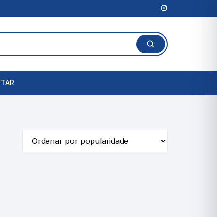
STAR
Lanterna Clínica
l
Amassadores de
Comprimidos
rais
Cortadores de Comprimidos
Porta Comprimidos
te