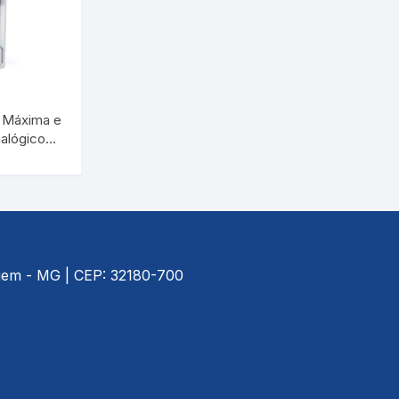
Cerveja Artesanal
Luxímetros
Esfigmomanôm
Gás Liquefeito de Petróleo
Medidores de CO
Espaçadores
Gay Lussac
Multímetros
Estetoscópios
 Máxima e
alógico
Lactodensimetro
Pluviômetros
Exercitadores 
Ecológico
TERM
Massa Especifica
Provetas
Garrotes
.0.00
s
Óleos Minerais
Relógios
Máscaras
Petróleo e Biocombustíveis
Trenas a Laser
Massageadore
agem - MG | CEP: 32180-700
Sacarímetro de Brix
Medidores de 
Sacarômetro de Plato
Nebulizadores/
Solo
Oxímetros