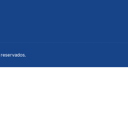
Urina
Termômetros
Refratômetros
Umidificadores
Kits
 reservados.
is
a