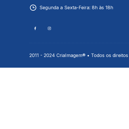
Termômetros Para Jardim
Segunda a Sexta-Feira: 8h às 18h
Máxima
Termômetros Máxima e
Minima
Motor Diesel
2011 - 2024 CriaImagem® • Todos os direitos
Termômetros Náuticos
Petróleo e Biocombustíve
Termômetros Para Piscin
Termômetros Para Sauna
Junta Esmerilhada