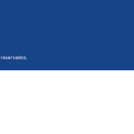
Urina
Termômetros
Refratômetros
Umidificadores
Kits
 reservados.
is
a