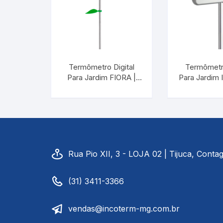
Baixa Temperatura
Caramelômetro
Chimarrão
Termômetro Digital
Termômetro
Para Jardim FIORA |
Para Jardim 
INCOTERM A-DIV-
Chocadeira
à Energi
0094.00
AVENUE | 
30.2
Termômetros Decorativo
Escala Decimal
Rua Pio XII, 3 - LOJA 02 | Tijuca, Cont
Termômetros Espeto
(31) 3411-3366
Estufa
Infravermelho
vendas@incoterm-mg.com.br