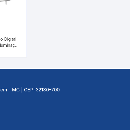
Cerveja Artesanal
Luxímetros
Esfigmomanôm
Gás Liquefeito de Petróleo
Medidores de CO
Espaçadores
Gay Lussac
Multímetros
Estetoscópios
 Digital
Iluminação
Lactodensimetro
Pluviômetros
Exercitadores 
a Solar
INCOTERM
Massa Especifica
Provetas
Garrotes
026
s
Óleos Minerais
Relógios
Máscaras
Petróleo e Biocombustíveis
Trenas a Laser
Massageadore
agem - MG | CEP: 32180-700
Sacarímetro de Brix
Medidores de 
Sacarômetro de Plato
Nebulizadores/
Solo
Oxímetros