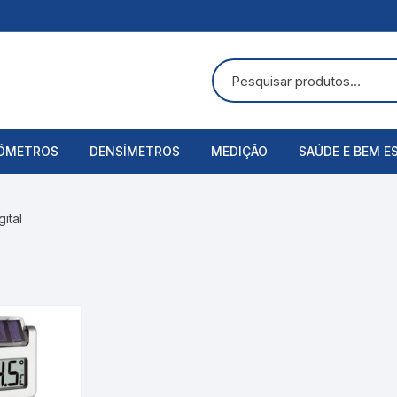
ÔMETROS
DENSÍMETROS
MEDIÇÃO
SAÚDE E BEM E
uras
ômetros Analógicos
Álcool Etílico
Alicate Amperímetro
Acessórios
gital
ômetros Digitais
Alcoolômetro
Anemômetros
Aspirador Nasa
Bateria
Balança
Balanças Corpo
Baumé
Cronômetros
Bandagens
Cartier
Decibelímetros
Bombas de Lei