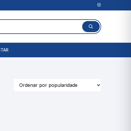
STAR
Lanterna Clínica
l
Amassadores de
Comprimidos
rais
Cortadores de Comprimidos
Porta Comprimidos
te