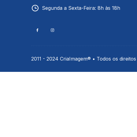
Termômetros Para Jardim
Segunda a Sexta-Feira: 8h às 18h
Máxima
Termômetros Máxima e
Minima
Motor Diesel
2011 - 2024 CriaImagem® • Todos os direitos
Termômetros Náuticos
Petróleo e Biocombustíve
Termômetros Para Piscin
Termômetros Para Sauna
Junta Esmerilhada