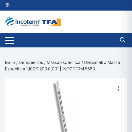
Pular
para
o
conteúdo
Início
/
Densímetros
/
Massa Especifica
/ Densímetro Massa
Específica 1,100/1,200:0,001 | INCOTERM 5583