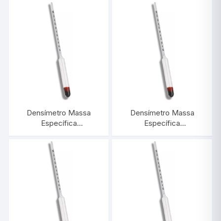
Densímetro Massa
Densímetro Massa
Específica
Específica
0,700/0,800:0,001 |
1,200/1,400:0,002 |
INCOTERM 5579
INCOTERM 5594