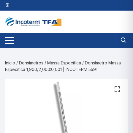
Pular
para
o
conteúdo
Início
/
Densímetros
/
Massa Especifica
/ Densímetro Massa
Específica 1,900/2,000:0,001 | INCOTERM 5591