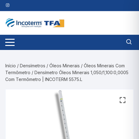
Pular
para
o
conteúdo
Início
/
Densímetros
/
Óleos Minerais
/
Óleos Minerais Com
Termômetro
/ Densímetro Óleos Minerais 1,050/1,100:0,0005
Com Termômetro | INCOTERM 5575.L