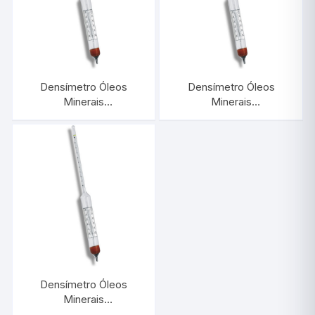
Densímetro Óleos
Densímetro Óleos
Minerais
Minerais
1,000/1,050:0,0005 Com
0,650/0,700:0,0005
Termômetro |
Com Termômetro |
INCOTERM 5574.L
INCOTERM 5567.L
Densímetro Óleos
Minerais
0,600/0,650:0,0005