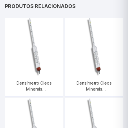
PRODUTOS RELACIONADOS
Densímetro Óleos
Densímetro Óleos
Minerais
Minerais
0,900/0,950:0,0005
0,850/0,900:0,0005
Com Termômetro |
Com Termômetro |
INCOTERM 5572
INCOTERM 5571.L