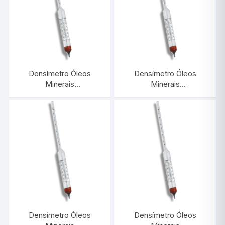
Densímetro Óleos
Densímetro Óleos
Minerais
Minerais
1,050/1,100:0,0005 Com
1,000/1,050:0,0005 Com
Termômetro |
Termômetro |
INCOTERM 5575.L
INCOTERM 5574.L
Densímetro Óleos
Densímetro Óleos