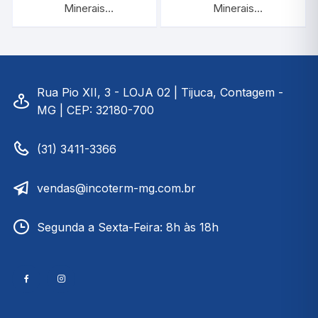
Minerais
Minerais
0,650/0,700:0,0005
0,600/0,650:0,0005
Com Termômetro |
Com Termômetro |
INCOTERM 5567
INCOTERM 5566
Rua Pio XII, 3 - LOJA 02 | Tijuca, Contagem -
MG | CEP: 32180-700
(31) 3411-3366
vendas@incoterm-mg.com.br
Segunda a Sexta-Feira: 8h às 18h