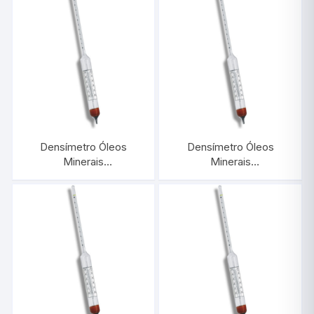
INCOTERM 5567.L
INCOTERM 5566.L
Densímetro Óleos
Densímetro Óleos
Minerais
Minerais
1,050/1,100:0,0005 Com
1,000/1,050:0,0005 Com
Termômetro |
Termômetro |
INCOTERM 5575
INCOTERM 5574