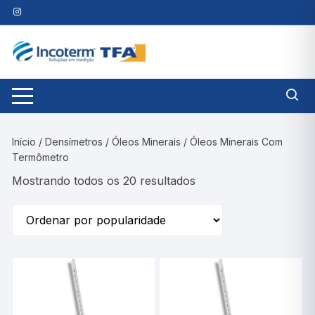
Pular
para
o
conteúdo
Início
/
Densímetros
/
Óleos Minerais
/ Óleos Minerais Com
Termômetro
Classificado
Mostrando todos os 20 resultados
por
classificação
média