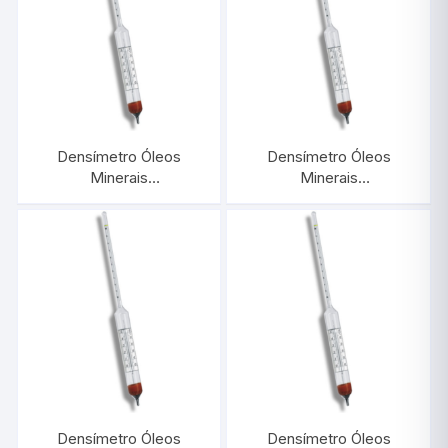
Densímetro Óleos
Densímetro Óleos
Minerais
Minerais
0,750/0,800:0,0005
0,700/0,750:0,0005
Com Termômetro |
Com Termômetro |
INCOTERM 5569
INCOTERM 5568
Densímetro Óleos
Densímetro Óleos