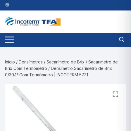
Pular
para
o
conteúdo
Início
/
Densímetros
/
Sacarímetro de Brix
/
Sacarímetro de
Brix Com Termômetro
/ Densímetro Sacarímetro de Brix
0/30:1° Com Termômetro | INCOTERM 5731