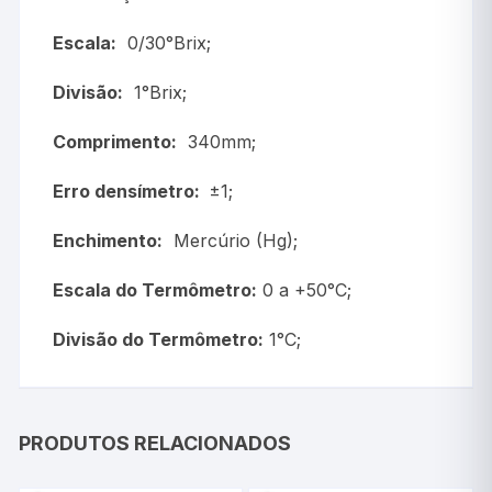
Escala:
0/30°Brix;
Divisão:
1°Brix;
Comprimento:
340mm;
Erro densímetro:
±1;
Enchimento:
Mercúrio (Hg);
Escala do Termômetro:
0 a +50°C;
Divisão do Termômetro:
1°C;
PRODUTOS RELACIONADOS