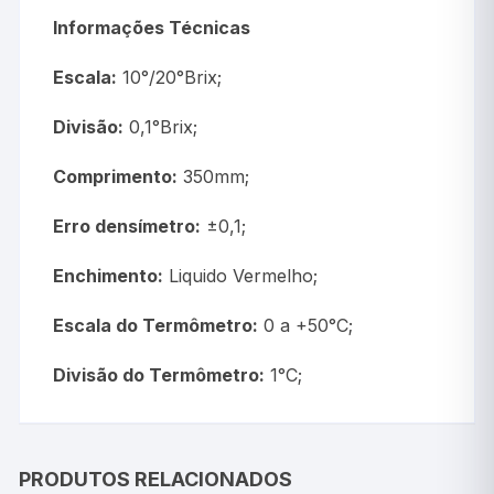
Informações Técnicas
Escala:
10°/20°Brix;
Divisão:
0,1°Brix;
Comprimento:
350mm;
Erro densímetro:
±0,1;
Enchimento:
Liquido Vermelho;
Escala do Termômetro:
0 a +50°C;
Divisão do Termômetro:
1°C;
PRODUTOS RELACIONADOS