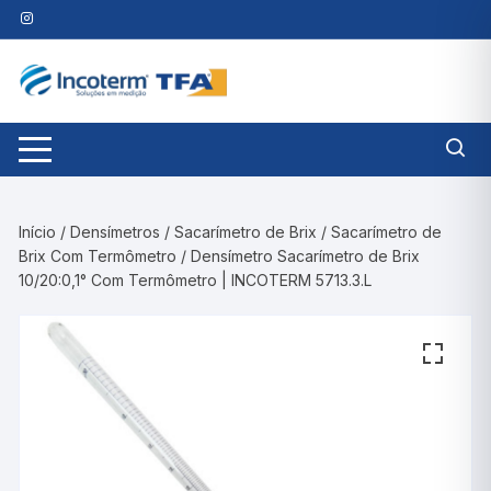
Pular
para
o
conteúdo
Início
/
Densímetros
/
Sacarímetro de Brix
/
Sacarímetro de
Brix Com Termômetro
/ Densímetro Sacarímetro de Brix
10/20:0,1° Com Termômetro | INCOTERM 5713.3.L