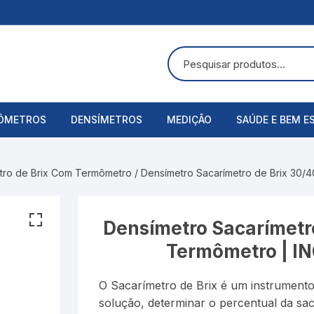
ÔMETROS
DENSÍMETROS
MEDIÇÃO
SAÚDE E BEM E
uras
ômetros Analógicos
Álcool Etílico
Alicate Amperímetro
Acessórios
tro de Brix Com Termômetro
/ Densímetro Sacarímetro de Brix 30/
ômetros Digitais
Alcoolômetro
Anemômetros
Aspirador Nasa
Bateria
Balança
Balanças Corpo
Densímetro Sacarímetro
Termômetro | I
Baumé
Cronômetros
Bandagens
O Sacarímetro de Brix é um instrumento
Cartier
Decibelímetros
Bombas de Lei
solução, determinar o percentual da sac