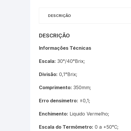
Termômetros Para Jardim
DESCRIÇÃO
Máxima
Termômetros Máxima e
DESCRIÇÃO
Minima
Informações Técnicas
Motor Diesel
Escala:
30°/40°Brix;
Termômetros Náuticos
Divisão:
0,1°Brix;
Petróleo e Biocombustíve
Comprimento:
350mm;
Termômetros Para Piscin
Erro densímetro:
±0,1;
Termômetros Para Sauna
Enchimento:
Liquido Vermelho;
Junta Esmerilhada
Escala do Termômetro:
0 a +50°C;