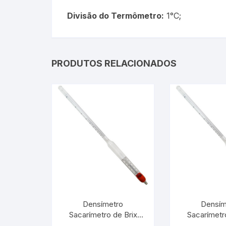
Picnômetro
Divisão do Termômetro:
1°C;
Químico
Refrigeração e Laticinios
PRODUTOS RELACIONADOS
Solo
Veterinário
Estações Meteorológicas
Densímetro
Densím
Sacarímetro de Brix
Sacarímetr
40/50:0,1° Com
50/60:0,