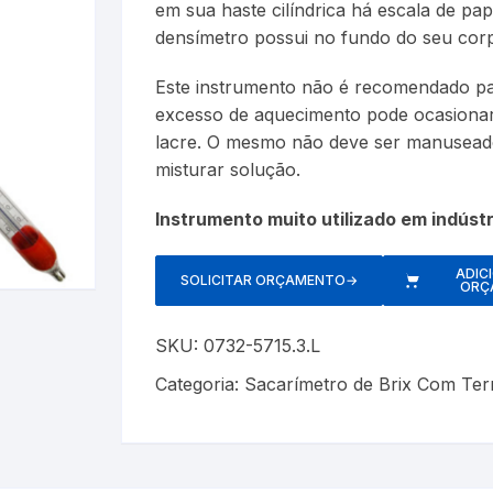
em sua haste cilíndrica há escala de pap
Cerveja Artesanal
Luxímetros
Esfigmomanôm
densímetro possui no fundo do seu cor
Gás Liquefeito de Petróleo
Medidores de CO
Espaçadores
Este instrumento não é recomendado par
excesso de aquecimento pode ocasionar
Gay Lussac
Multímetros
Estetoscópios
lacre. O mesmo não deve ser manuseado
misturar solução.
Lactodensimetro
Pluviômetros
Exercitadores 
Instrumento muito utilizado em indústr
Massa Especifica
Provetas
Garrotes
s
ADIC
Óleos Minerais
Relógios
Máscaras
SOLICITAR ORÇAMENTO
→
ORÇ
Petróleo e Biocombustíveis
Trenas a Laser
Massageadore
SKU:
0732-5715.3.L
Sacarímetro de Brix
Medidores de 
Categoria:
Sacarímetro de Brix Com Te
Sacarômetro de Plato
Nebulizadores/
Solo
Oxímetros