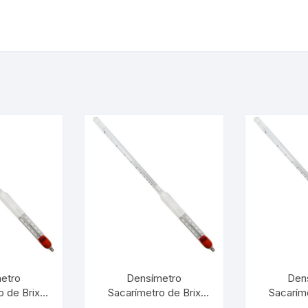
etro
Densímetro
Den
o de Brix
Sacarímetro de Brix
Sacaríme
1° Com
30/70:0,2° Com
40/50