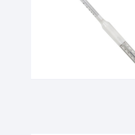
Baixa Temperatura
Caramelômetro
Chimarrão
Chocadeira
Termômetros Decorativo
Escala Decimal
Termômetros Espeto
Estufa
Infravermelho