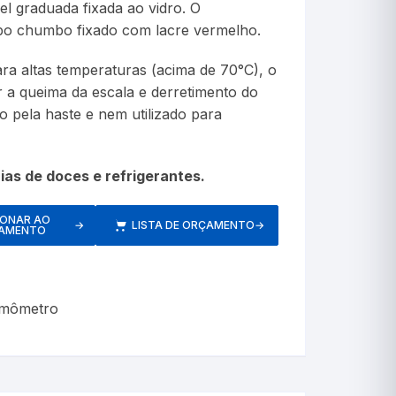
el graduada fixada ao vidro. O
etros
po chumbo fixado com lacre vermelho.
a altas temperaturas (acima de 70°C), o
 a queima da escala e derretimento do
 pela haste e nem utilizado para
Respiratórios
ias de doces e refrigerantes.
IONAR AO
→
LISTA DE ORÇAMENTO
→
AMENTO
s
Pressão
rmômetro
Inaladores