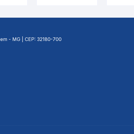
tro |
Termômetro |
Term
5717.3.L
INCOTERM 5734.2
INCOTE
agem - MG | CEP: 32180-700