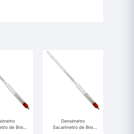
símetro
Densímetro
tro de Brix
Sacarímetro de Brix
:0,1° Com
0/30:0,5° Com