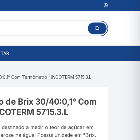
STAR
Lanterna Clínica
40:0,1° Com Termômetro | INCOTERM 5715.3.L
l
Amassadores de
Comprimidos
rais
 de Brix 30/40:0,1° Com
Cortadores de Comprimidos
NCOTERM 5715.3.L
Porta Comprimidos
 destinado a medir o teor de açúcar em
te
arose na água. Possui unidade em °Brix.