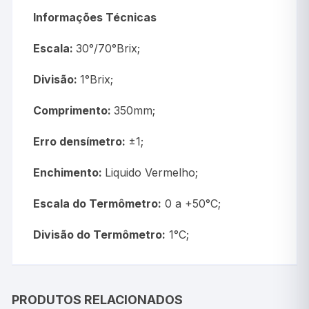
Informações Técnicas
Escala:
30°/70°Brix;
Divisão:
1°Brix;
Comprimento:
350mm;
Erro densímetro:
±1;
Enchimento:
Liquido Vermelho;
Escala do Termômetro:
0 a +50°C;
Divisão do Termômetro:
1°C;
PRODUTOS RELACIONADOS