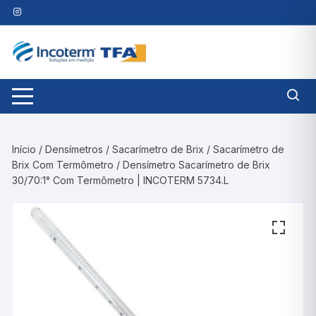
Pular
para
o
conteúdo
Início
/
Densímetros
/
Sacarímetro de Brix
/
Sacarímetro de
Brix Com Termômetro
/ Densímetro Sacarímetro de Brix
30/70:1° Com Termômetro | INCOTERM 5734.L